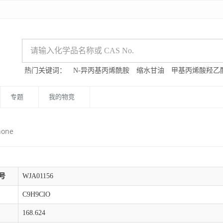
热门关键词：
N-异丙基丙烯酰胺
缩水甘油
甲基丙烯酸羟乙
专题
我的物竞
none
号
WJA01156
C9H9ClO
168.624