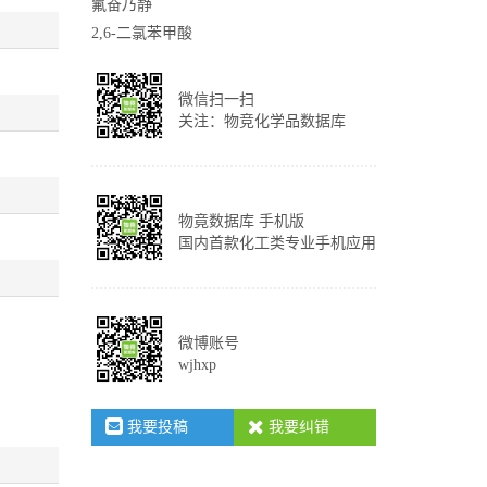
氟奋乃静
2,6-二氯苯甲酸
微信扫一扫
关注：物竞化学品数据库
物竟数据库 手机版
国内首款化工类专业手机应用
微博账号
wjhxp
我要投稿
我要纠错