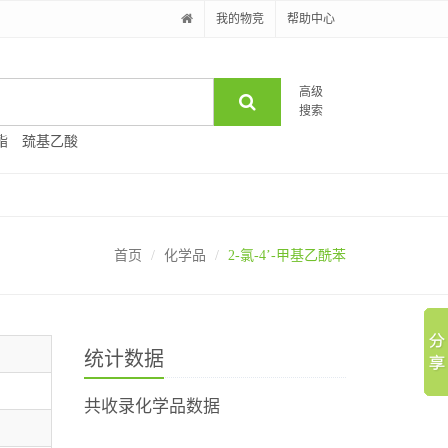
我的物竞
帮助中心
高级
搜索
酯
巯基乙酸
首页
化学品
2-氯-4’-甲基乙酰苯
统计数据
共收录化学品数据