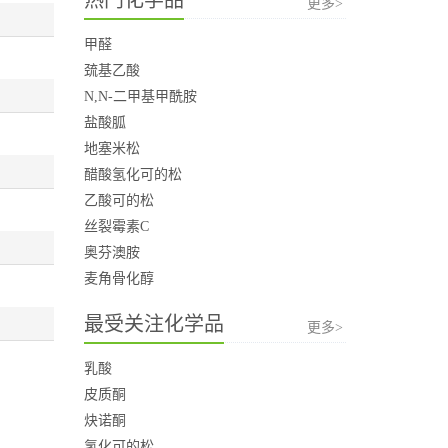
更多>
甲醛
巯基乙酸
N,N-二甲基甲酰胺
盐酸胍
地塞米松
醋酸氢化可的松
乙酸可的松
丝裂霉素C
奥芬澳胺
麦角骨化醇
最受关注化学品
更多>
乳酸
皮质酮
炔诺酮
氢化可的松