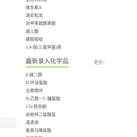
维生素A
泼尼松龙
对甲苯硫酰苯胺
雌三醇
磺胺嘧啶
1,4-双(三氯甲基)苯
最新录入化学品
更多>
β-雌二醇
D-环丝氨酸
次黄嘌呤
N-乙酰－L-脯氨酸
17α-羟孕酮
米帕林二盐酸盐
滴滴涕
氯普马嗪盐酸