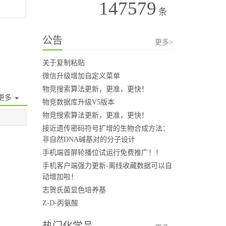
147579
条
公告
更多>
关于复制粘贴
微信升级增加自定义菜单
物竞搜索算法更新，更准，更快！
更多
物竞数据库升级V5版本
物竞搜索算法更新，更准，更快！
接近遗传密码符号扩增的生物合成方法：
非自然DNA碱基对的分子设计
手机端首屏轮播位试运行免费推广！！
手机客户端强力更新-离线收藏数据可以自
动增加啦！
志贺氏菌显色培养基
Z-D-丙氨酸
热门化学品