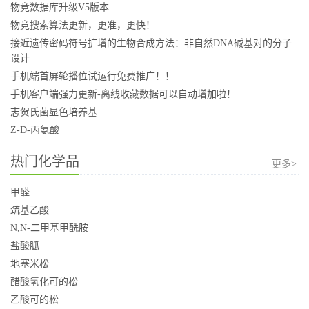
物竞数据库升级V5版本
物竞搜索算法更新，更准，更快！
接近遗传密码符号扩增的生物合成方法：非自然DNA碱基对的分子
设计
手机端首屏轮播位试运行免费推广！！
手机客户端强力更新-离线收藏数据可以自动增加啦！
志贺氏菌显色培养基
Z-D-丙氨酸
热门化学品
更多>
甲醛
巯基乙酸
N,N-二甲基甲酰胺
盐酸胍
地塞米松
醋酸氢化可的松
乙酸可的松