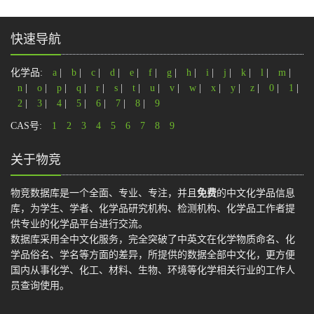
快速导航
化学品:
a
|
b
|
c
|
d
|
e
|
f
|
g
|
h
|
i
|
j
|
k
|
l
|
m
|
n
|
o
|
p
|
q
|
r
|
s
|
t
|
u
|
v
|
w
|
x
|
y
|
z
|
0
|
1
|
2
|
3
|
4
|
5
|
6
|
7
|
8
|
9
CAS号:
1
2
3
4
5
6
7
8
9
关于物竞
物竞数据库是一个全面、专业、专注，并且
免费
的中文化学品信息
库，为学生、学者、化学品研究机构、检测机构、化学品工作者提
供专业的化学品平台进行交流。
数据库采用全中文化服务，完全突破了中英文在化学物质命名、化
学品俗名、学名等方面的差异，所提供的数据全部中文化，更方便
国内从事化学、化工、材料、生物、环境等化学相关行业的工作人
员查询使用。