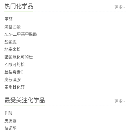
热门化学品
更多>
甲醛
巯基乙酸
N,N-二甲基甲酰胺
盐酸胍
地塞米松
醋酸氢化可的松
乙酸可的松
丝裂霉素C
奥芬澳胺
麦角骨化醇
最受关注化学品
更多>
乳酸
皮质酮
炔诺酮