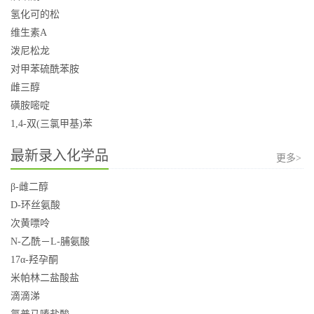
氢化可的松
维生素A
泼尼松龙
对甲苯硫酰苯胺
雌三醇
磺胺嘧啶
1,4-双(三氯甲基)苯
最新录入化学品
更多>
β-雌二醇
D-环丝氨酸
次黄嘌呤
N-乙酰－L-脯氨酸
17α-羟孕酮
米帕林二盐酸盐
滴滴涕