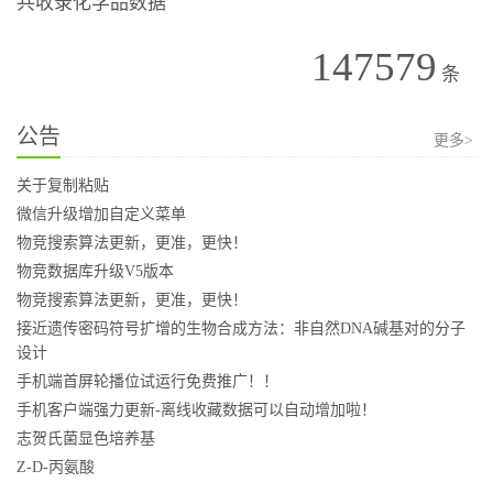
共收录化学品数据
147579
条
公告
更多>
关于复制粘贴
微信升级增加自定义菜单
物竞搜索算法更新，更准，更快！
物竞数据库升级V5版本
物竞搜索算法更新，更准，更快！
接近遗传密码符号扩增的生物合成方法：非自然DNA碱基对的分子
设计
手机端首屏轮播位试运行免费推广！！
手机客户端强力更新-离线收藏数据可以自动增加啦！
志贺氏菌显色培养基
Z-D-丙氨酸