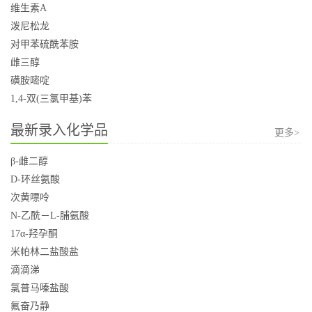
维生素A
泼尼松龙
对甲苯硫酰苯胺
雌三醇
磺胺嘧啶
1,4-双(三氯甲基)苯
最新录入化学品
更多>
β-雌二醇
D-环丝氨酸
次黄嘌呤
N-乙酰－L-脯氨酸
17α-羟孕酮
米帕林二盐酸盐
滴滴涕
氯普马嗪盐酸
氟奋乃静