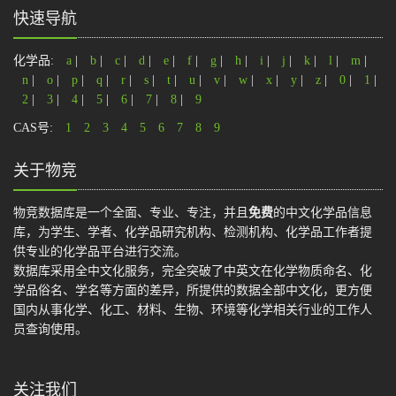
快速导航
化学品:
a
|
b
|
c
|
d
|
e
|
f
|
g
|
h
|
i
|
j
|
k
|
l
|
m
|
n
|
o
|
p
|
q
|
r
|
s
|
t
|
u
|
v
|
w
|
x
|
y
|
z
|
0
|
1
|
2
|
3
|
4
|
5
|
6
|
7
|
8
|
9
CAS号:
1
2
3
4
5
6
7
8
9
关于物竞
物竞数据库是一个全面、专业、专注，并且
免费
的中文化学品信息
库，为学生、学者、化学品研究机构、检测机构、化学品工作者提
供专业的化学品平台进行交流。
数据库采用全中文化服务，完全突破了中英文在化学物质命名、化
学品俗名、学名等方面的差异，所提供的数据全部中文化，更方便
国内从事化学、化工、材料、生物、环境等化学相关行业的工作人
员查询使用。
关注我们