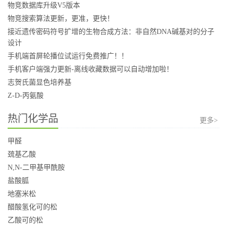
物竞数据库升级V5版本
物竞搜索算法更新，更准，更快！
接近遗传密码符号扩增的生物合成方法：非自然DNA碱基对的分子
设计
手机端首屏轮播位试运行免费推广！！
手机客户端强力更新-离线收藏数据可以自动增加啦！
志贺氏菌显色培养基
Z-D-丙氨酸
热门化学品
更多>
甲醛
巯基乙酸
N,N-二甲基甲酰胺
盐酸胍
地塞米松
醋酸氢化可的松
乙酸可的松