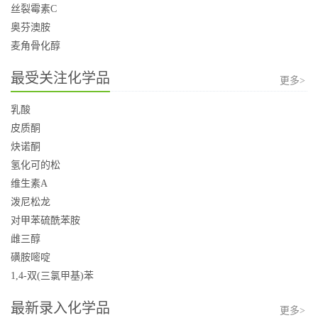
丝裂霉素C
奥芬澳胺
麦角骨化醇
最受关注化学品
更多>
乳酸
皮质酮
炔诺酮
氢化可的松
维生素A
泼尼松龙
对甲苯硫酰苯胺
雌三醇
磺胺嘧啶
1,4-双(三氯甲基)苯
最新录入化学品
更多>