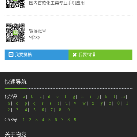
国内首款化工类专业手机应用
微博账号
wjhxp
我要投稿
我要纠错
快速导航
化学品:
a
|
b
|
c
|
d
|
e
|
f
|
g
|
h
|
i
|
j
|
k
|
l
|
m
|
n
|
o
|
p
|
q
|
r
|
s
|
t
|
u
|
v
|
w
|
x
|
y
|
z
|
0
|
1
|
2
|
3
|
4
|
5
|
6
|
7
|
8
|
9
CAS号:
1
2
3
4
5
6
7
8
9
关于物竞