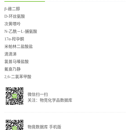
β-雌二醇
D-环丝氨酸
次黄嘌呤
N-乙酰－L-脯氨酸
17α-羟孕酮
米帕林二盐酸盐
滴滴涕
氯普马嗪盐酸
氟奋乃静
2,6-二氯苯甲酸
微信扫一扫
关注：物竞化学品数据库
物竟数据库 手机版