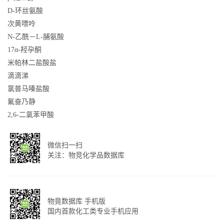
D-环丝氨酸
次黄嘌呤
N-乙酰－L-脯氨酸
17α-羟孕酮
米帕林二盐酸盐
滴滴涕
氯普马嗪盐酸
氟奋乃静
2,6-二氯苯甲酸
微信扫一扫
关注：物竞化学品数据库
物竟数据库 手机版
国内首款化工类专业手机应用