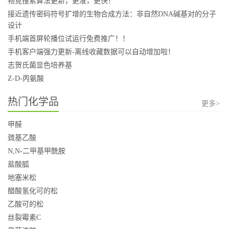
物竞搜索算法更新，更准，更快！
接近遗传密码符号扩增的生物合成方法：非自然DNA碱基对的分子
设计
手机端首屏轮播位试运行免费推广！！
手机客户端强力更新-离线收藏数据可以自动增加啦！
志贺氏菌显色培养基
Z-D-丙氨酸
热门化学品
更多>
甲醛
巯基乙酸
N,N-二甲基甲酰胺
盐酸胍
地塞米松
醋酸氢化可的松
乙酸可的松
丝裂霉素C