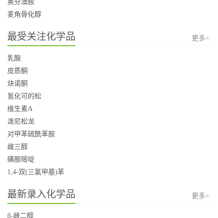
奥芬澳胺
麦角骨化醇
最受关注化学品
更多>
乳酸
皮质酮
炔诺酮
氢化可的松
维生素A
泼尼松龙
对甲苯硫酰苯胺
雌三醇
磺胺嘧啶
1,4-双(三氯甲基)苯
最新录入化学品
更多>
β-雌二醇