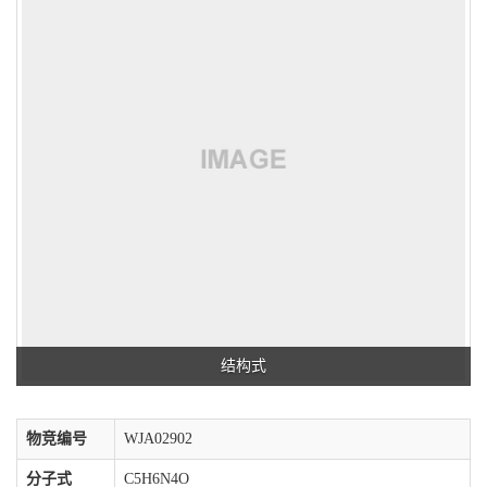
结构式
物竞编号
WJA02902
分子式
C5H6N4O