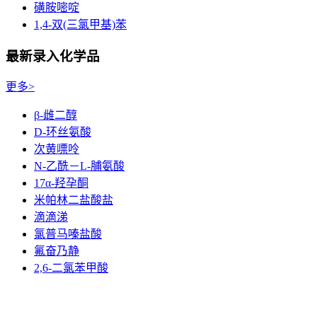
磺胺嘧啶
1,4-双(三氯甲基)苯
最新录入化学品
更多>
β-雌二醇
D-环丝氨酸
次黄嘌呤
N-乙酰－L-脯氨酸
17α-羟孕酮
米帕林二盐酸盐
滴滴涕
氯普马嗪盐酸
氟奋乃静
2,6-二氯苯甲酸