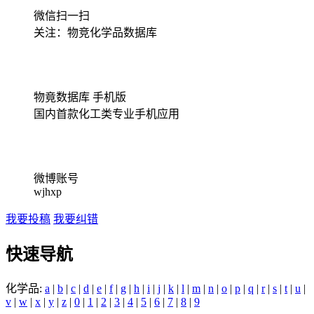
微信扫一扫
关注：物竞化学品数据库
物竟数据库 手机版
国内首款化工类专业手机应用
微博账号
wjhxp
我要投稿
我要纠错
快速导航
化学品:
a
|
b
|
c
|
d
|
e
|
f
|
g
|
h
|
i
|
j
|
k
|
l
|
m
|
n
|
o
|
p
|
q
|
r
|
s
|
t
|
u
|
v
|
w
|
x
|
y
|
z
|
0
|
1
|
2
|
3
|
4
|
5
|
6
|
7
|
8
|
9