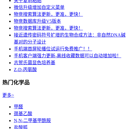
关于复制粘贴
微信升级增加自定义菜单
物竞搜索算法更新，更准，更快！
物竞数据库升级V5版本
物竞搜索算法更新，更准，更快！
接近遗传密码符号扩增的生物合成方法：非自然DNA碱
基对的分子设计
手机端首屏轮播位试运行免费推广！！
手机客户端强力更新-离线收藏数据可以自动增加啦！
志贺氏菌显色培养基
Z-D-丙氨酸
热门化学品
更多>
甲醛
巯基乙酸
N,N-二甲基甲酰胺
盐酸胍