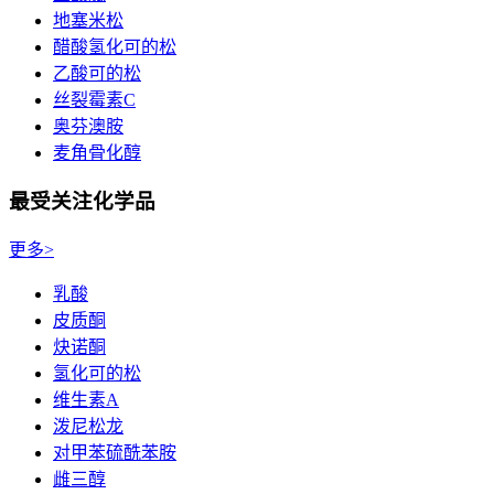
地塞米松
醋酸氢化可的松
乙酸可的松
丝裂霉素C
奥芬澳胺
麦角骨化醇
最受关注化学品
更多>
乳酸
皮质酮
炔诺酮
氢化可的松
维生素A
泼尼松龙
对甲苯硫酰苯胺
雌三醇