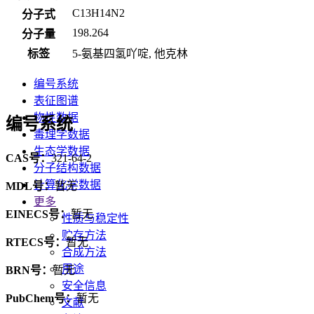
C13H14N2
分子式
198.264
分子量
标签
5-氨基四氢吖啶, 他克林
编号系统
表征图谱
物性数据
编号系统
毒理学数据
生态学数据
CAS号：
321-64-2
分子结构数据
计算化学数据
MDL号：
暂无
更多
EINECS号：
暂无
性质与稳定性
贮存方法
RTECS号：
暂无
合成方法
用途
BRN号：
暂无
安全信息
PubChem号：
暂无
文献