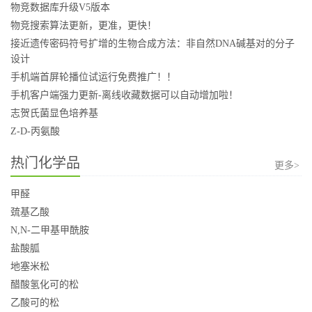
物竞数据库升级V5版本
物竞搜索算法更新，更准，更快！
接近遗传密码符号扩增的生物合成方法：非自然DNA碱基对的分子
设计
手机端首屏轮播位试运行免费推广！！
手机客户端强力更新-离线收藏数据可以自动增加啦！
志贺氏菌显色培养基
Z-D-丙氨酸
热门化学品
更多>
甲醛
巯基乙酸
N,N-二甲基甲酰胺
盐酸胍
地塞米松
醋酸氢化可的松
乙酸可的松