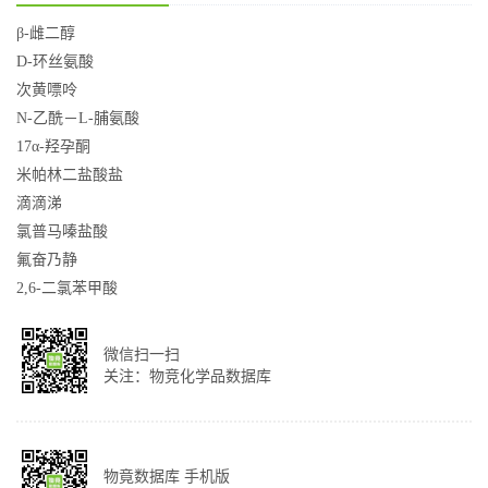
β-雌二醇
D-环丝氨酸
次黄嘌呤
N-乙酰－L-脯氨酸
17α-羟孕酮
米帕林二盐酸盐
滴滴涕
氯普马嗪盐酸
氟奋乃静
2,6-二氯苯甲酸
微信扫一扫
关注：物竞化学品数据库
物竟数据库 手机版