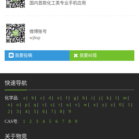
国内首款化工类专业手机应用
微博账号
wjhxp
我要投稿
我要纠错
快速导航
化学品:
a
|
b
|
c
|
d
|
e
|
f
|
g
|
h
|
i
|
j
|
k
|
l
|
m
|
n
|
o
|
p
|
q
|
r
|
s
|
t
|
u
|
v
|
w
|
x
|
y
|
z
|
0
|
1
|
2
|
3
|
4
|
5
|
6
|
7
|
8
|
9
CAS号:
1
2
3
4
5
6
7
8
9
关于物竞