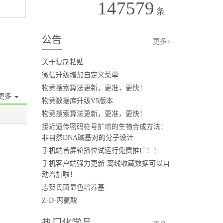
147579
条
公告
更多>
关于复制粘贴
微信升级增加自定义菜单
物竞搜索算法更新，更准，更快！
更多
物竞数据库升级V5版本
物竞搜索算法更新，更准，更快！
接近遗传密码符号扩增的生物合成方法：
非自然DNA碱基对的分子设计
手机端首屏轮播位试运行免费推广！！
手机客户端强力更新-离线收藏数据可以自
动增加啦！
志贺氏菌显色培养基
Z-D-丙氨酸
热门化学品