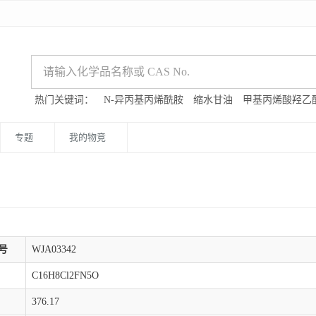
热门关键词：
N-异丙基丙烯酰胺
缩水甘油
甲基丙烯酸羟乙
专题
我的物竞
号
WJA03342
C16H8Cl2FN5O
376.17