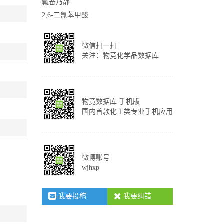
氟奋乃静
2,6-二氯苯甲酸
微信扫一扫
关注：物竞化学品数据库
物竟数据库 手机版
国内首款化工类专业手机应用
微博账号
wjhxp
我要投稿
我要纠错