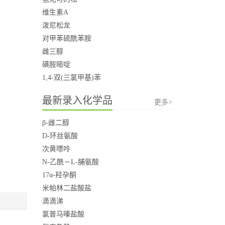
维生素A
泼尼松龙
对甲苯硫酰苯胺
雌三醇
磺胺嘧啶
1,4-双(三氯甲基)苯
最新录入化学品
更多>
β-雌二醇
D-环丝氨酸
次黄嘌呤
N-乙酰－L-脯氨酸
17α-羟孕酮
米帕林二盐酸盐
滴滴涕
氯普马嗪盐酸