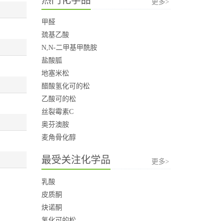
更多>
甲醛
巯基乙酸
N,N-二甲基甲酰胺
盐酸胍
地塞米松
醋酸氢化可的松
乙酸可的松
丝裂霉素C
奥芬澳胺
麦角骨化醇
最受关注化学品
更多>
乳酸
皮质酮
炔诺酮
氢化可的松