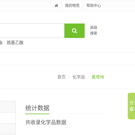
我的物竞
帮助中心
高级
搜索
酯
巯基乙酸
首页
化学品
氟喹唑
统计数据
共收录化学品数据