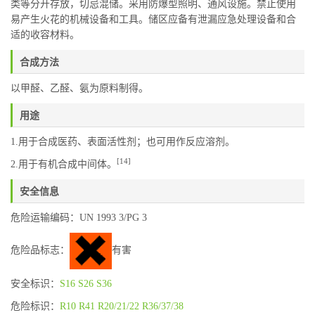
类等分开存放，切忌混储。采用防爆型照明、通风设施。禁止使用
易产生火花的机械设备和工具。储区应备有泄漏应急处理设备和合
适的收容材料。
合成方法
以甲醛、乙醛、氨为原料制得。
用途
1.用于合成医药、表面活性剂；也可用作反应溶剂。
[14]
2.用于有机合成中间体。
安全信息
危险运输编码：UN 1993 3/PG 3
危险品标志：
有害
安全标识：
S16
S26
S36
危险标识：
R10
R41
R20/21/22
R36/37/38