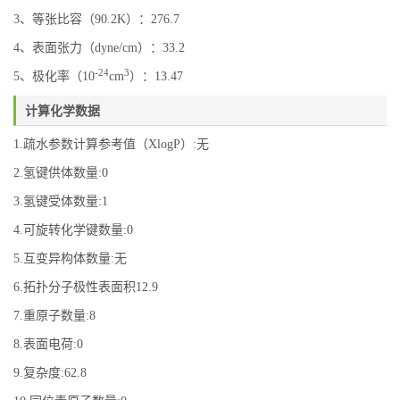
3、等张比容（90.2K）：276.7
4、表面张力（dyne/cm）：33.2
-24
3
5、极化率（10
cm
）：13.47
计算化学数据
1.疏水参数计算参考值（XlogP）:无
2.氢键供体数量:0
3.氢键受体数量:1
4.可旋转化学键数量:0
5.互变异构体数量:无
6.拓扑分子极性表面积12.9
7.重原子数量:8
8.表面电荷:0
9.复杂度:62.8