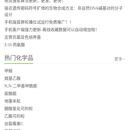
物竞搜索算法更新，更准，更快！
接近遗传密码符号扩增的生物合成方法：非自然DNA碱基对的分子
设计
手机端首屏轮播位试运行免费推广！！
手机客户端强力更新-离线收藏数据可以自动增加啦！
志贺氏菌显色培养基
Z-D-丙氨酸
热门化学品
更多>
甲醛
巯基乙酸
N,N-二甲基甲酰胺
盐酸胍
地塞米松
醋酸氢化可的松
乙酸可的松
丝裂霉素C