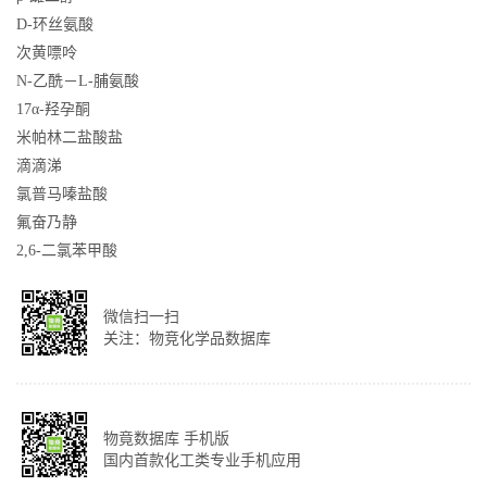
D-环丝氨酸
次黄嘌呤
N-乙酰－L-脯氨酸
17α-羟孕酮
米帕林二盐酸盐
滴滴涕
氯普马嗪盐酸
氟奋乃静
2,6-二氯苯甲酸
微信扫一扫
关注：物竞化学品数据库
物竟数据库 手机版
国内首款化工类专业手机应用