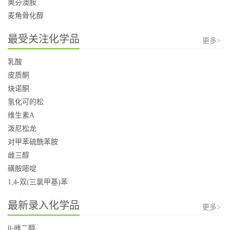
奥芬澳胺
麦角骨化醇
最受关注化学品
更多>
乳酸
皮质酮
炔诺酮
氢化可的松
维生素A
泼尼松龙
对甲苯硫酰苯胺
雌三醇
磺胺嘧啶
1,4-双(三氯甲基)苯
最新录入化学品
更多>
β-雌二醇