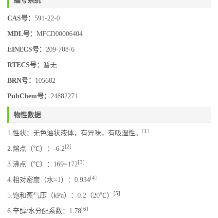
CAS号：
591-22-0
MDL号：
MFCD00006404
EINECS号：
209-708-6
RTECS号：
暂无
BRN号：
105682
PubChem号：
24882271
物性数据
[1]
1.性状：无色油状液体，有异味，有吸湿性。
[2]
2.熔点（℃）：-6.2
[3]
3.沸点（℃）：169~172
[4]
4.相对密度（水=1）：0.934
[5]
5.饱和蒸气压（kPa）：0.2（20℃）
[6]
6.辛醇/水分配系数：1.78