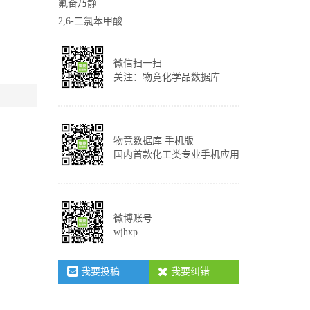
氟奋乃静
2,6-二氯苯甲酸
微信扫一扫
关注：物竞化学品数据库
物竟数据库 手机版
国内首款化工类专业手机应用
微博账号
wjhxp
我要投稿
我要纠错