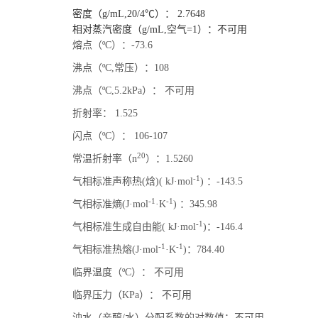
密度（g/mL,20/4℃）： 2.7648
相对蒸汽密度（g/mL,空气=1）：不可用
熔点（ºC）：-73.6
沸点（ºC,常压）：108
沸点（ºC,5.2kPa）： 不可用
折射率： 1.525
闪点（ºC）： 106-107
20
常温折射率（n
）：1.5260
-1
气相标准声称热(焓)( kJ·mol
) ：-143.5
-1
-1
气相标准熵(J·mol
·K
) ：345.98
-1
气相标准生成自由能( kJ·mol
)：-146.4
-1
-1
气相标准热熔(J·mol
·K
)：784.40
临界温度（ºC）： 不可用
临界压力（KPa）： 不可用
油水（辛醇/水）分配系数的对数值：不可用