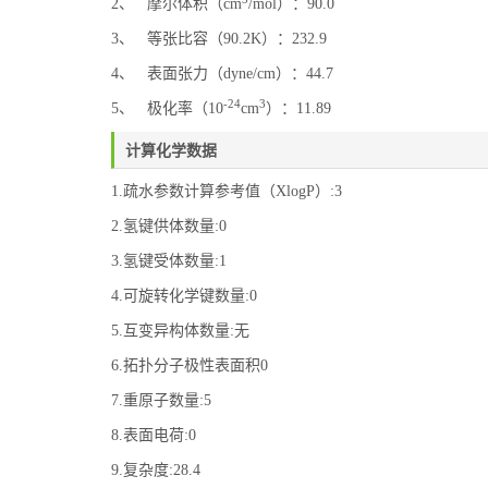
2、 摩尔体积（cm
/mol）：90.0
3、 等张比容（90.2K）：232.9
4、 表面张力（dyne/cm）：44.7
-24
3
5、 极化率（10
cm
）：11.89
计算化学数据
1.疏水参数计算参考值（XlogP）:3
2.氢键供体数量:0
3.氢键受体数量:1
4.可旋转化学键数量:0
5.互变异构体数量:无
6.拓扑分子极性表面积0
7.重原子数量:5
8.表面电荷:0
9.复杂度:28.4