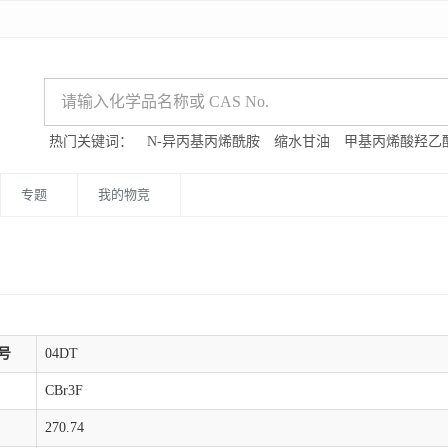
热门关键词：
N-异丙基丙烯酰胺
缩水甘油
甲基丙烯酸羟乙
专题
我的物竞
号
04DT
CBr3F
270.74