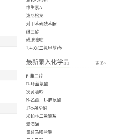
维生素A
泼尼松龙
对甲苯硫酰苯胺
雌三醇
磺胺嘧啶
1,4-双(三氯甲基)苯
最新录入化学品
更多>
β-雌二醇
D-环丝氨酸
次黄嘌呤
N-乙酰－L-脯氨酸
17α-羟孕酮
米帕林二盐酸盐
滴滴涕
氯普马嗪盐酸