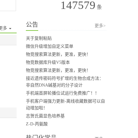
147579
条
公告
更多>
更多
关于复制粘贴
微信升级增加自定义菜单
物竞搜索算法更新，更准，更快！
物竞数据库升级V5版本
物竞搜索算法更新，更准，更快！
接近遗传密码符号扩增的生物合成方法：
非自然DNA碱基对的分子设计
手机端首屏轮播位试运行免费推广！！
手机客户端强力更新-离线收藏数据可以自
动增加啦！
志贺氏菌显色培养基
Z-D-丙氨酸
热门化学品