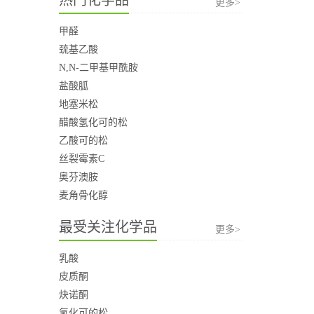
更多>
甲醛
巯基乙酸
N,N-二甲基甲酰胺
盐酸胍
地塞米松
醋酸氢化可的松
乙酸可的松
丝裂霉素C
奥芬澳胺
麦角骨化醇
最受关注化学品
更多>
乳酸
皮质酮
炔诺酮
氢化可的松