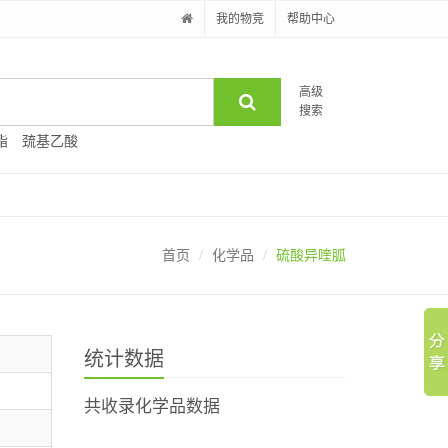
我的物竞
帮助中心
高级
搜索
酯
巯基乙酸
首页
化学品
硫酸异喹胍
统计数据
共收录化学品数据