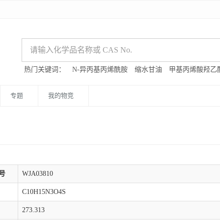
热门关键词：
N-异丙基丙烯酰胺
缩水甘油
甲基丙烯酸羟乙
专题
我的物竞
号
WJA03810
C10H15N3O4S
273.313