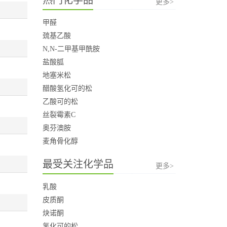
更多>
甲醛
巯基乙酸
N,N-二甲基甲酰胺
盐酸胍
地塞米松
醋酸氢化可的松
乙酸可的松
丝裂霉素C
奥芬澳胺
麦角骨化醇
最受关注化学品
更多>
乳酸
皮质酮
炔诺酮
氢化可的松