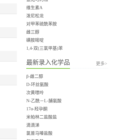
维生素A
泼尼松龙
对甲苯硫酰苯胺
雌三醇
磺胺嘧啶
1,4-双(三氯甲基)苯
最新录入化学品
更多>
β-雌二醇
D-环丝氨酸
次黄嘌呤
N-乙酰－L-脯氨酸
17α-羟孕酮
米帕林二盐酸盐
滴滴涕
氯普马嗪盐酸