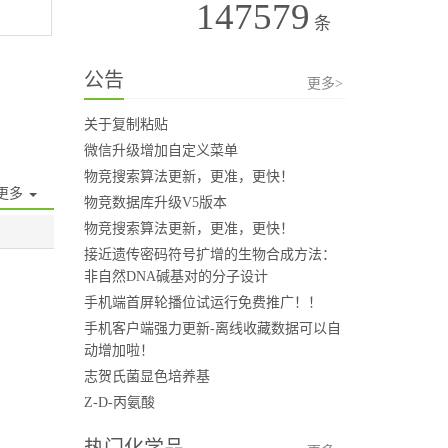
147579
条
公告
更多>
关于复制粘贴
微信升级增加自定义菜单
物竞搜索算法更新，更准，更快！
更多
物竞数据库升级V5版本
物竞搜索算法更新，更准，更快！
接近遗传密码符号扩增的生物合成方法：
非自然DNA碱基对的分子设计
手机端首屏轮播位试运行免费推广！！
手机客户端强力更新-离线收藏数据可以自
动增加啦！
志贺氏菌显色培养基
Z-D-丙氨酸
热门化学品