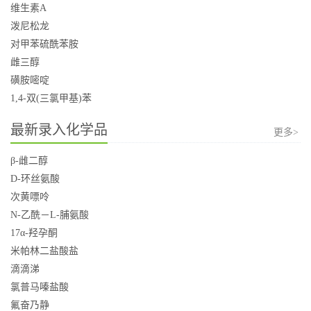
维生素A
泼尼松龙
对甲苯硫酰苯胺
雌三醇
磺胺嘧啶
1,4-双(三氯甲基)苯
最新录入化学品
更多>
β-雌二醇
D-环丝氨酸
次黄嘌呤
N-乙酰－L-脯氨酸
17α-羟孕酮
米帕林二盐酸盐
滴滴涕
氯普马嗪盐酸
氟奋乃静