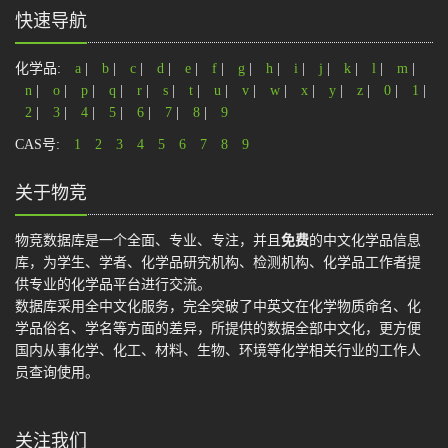
快速导航
化学品:
a
|
b
|
c
|
d
|
e
|
f
|
g
|
h
|
i
|
j
|
k
|
l
|
m
|
n
|
o
|
p
|
q
|
r
|
s
|
t
|
u
|
v
|
w
|
x
|
y
|
z
|
0
|
1
|
2
|
3
|
4
|
5
|
6
|
7
|
8
|
9
CAS号:
1
2
3
4
5
6
7
8
9
关于物竞
物竞数据库是一个全面、专业、专注，并且
免费
的中文化学品信息
库，为学生、学者、化学品研究机构、检测机构、化学品工作者提
供专业的化学品平台进行交流。
数据库采用全中文化服务，完全突破了中英文在化学物质命名、化
学品俗名、学名等方面的差异，所提供的数据全部中文化，更方便
国内从事化学、化工、材料、生物、环境等化学相关行业的工作人
员查询使用。
关注我们