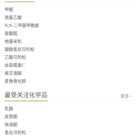
甲醛
巯基乙酸
N,N-二甲基甲酰胺
盐酸胍
地塞米松
醋酸氢化可的松
乙酸可的松
丝裂霉素C
奥芬澳胺
麦角骨化醇
最受关注化学品
更多>
乳酸
皮质酮
炔诺酮
氢化可的松