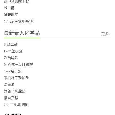
对甲苯硫酰苯胺
雌三醇
磺胺嘧啶
1,4-双(三氯甲基)苯
最新录入化学品
更多>
β-雌二醇
D-环丝氨酸
次黄嘌呤
N-乙酰－L-脯氨酸
17α-羟孕酮
米帕林二盐酸盐
滴滴涕
氯普马嗪盐酸
氟奋乃静
2,6-二氯苯甲酸