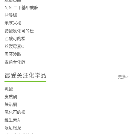
N,N-二甲基甲酰胺
盐酸胍
地塞米松
醋酸氢化可的松
乙酸可的松
丝裂霉素C
奥芬澳胺
麦角骨化醇
最受关注化学品
更多>
乳酸
皮质酮
炔诺酮
氢化可的松
维生素A
泼尼松龙