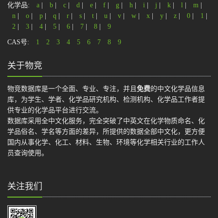
化学品:
a
|
b
|
c
|
d
|
e
|
f
|
g
|
h
|
i
|
j
|
k
|
l
|
m
|
n
|
o
|
p
|
q
|
r
|
s
|
t
|
u
|
v
|
w
|
x
|
y
|
z
|
0
|
1
|
2
|
3
|
4
|
5
|
6
|
7
|
8
|
9
CAS号:
1
2
3
4
5
6
7
8
9
关于物竞
物竞数据库是一个全面、专业、专注，并且
免费
的中文化学品信息
库，为学生、学者、化学品研究机构、检测机构、化学品工作者提
供专业的化学品平台进行交流。
数据库采用全中文化服务，完全突破了中英文在化学物质命名、化
学品俗名、学名等方面的差异，所提供的数据全部中文化，更方便
国内从事化学、化工、材料、生物、环境等化学相关行业的工作人
员查询使用。
关注我们