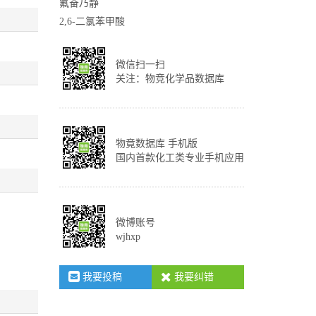
氟奋乃静
2,6-二氯苯甲酸
微信扫一扫
关注：物竞化学品数据库
物竟数据库 手机版
国内首款化工类专业手机应用
微博账号
wjhxp
我要投稿
我要纠错