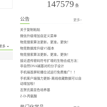
147579
条
公告
更多>
关于复制粘贴
微信升级增加自定义菜单
物竞搜索算法更新，更准，更快！
更多
物竞数据库升级V5版本
物竞搜索算法更新，更准，更快！
接近遗传密码符号扩增的生物合成方法：
非自然DNA碱基对的分子设计
手机端首屏轮播位试运行免费推广！！
手机客户端强力更新-离线收藏数据可以自
动增加啦！
志贺氏菌显色培养基
Z-D-丙氨酸
热门化学品