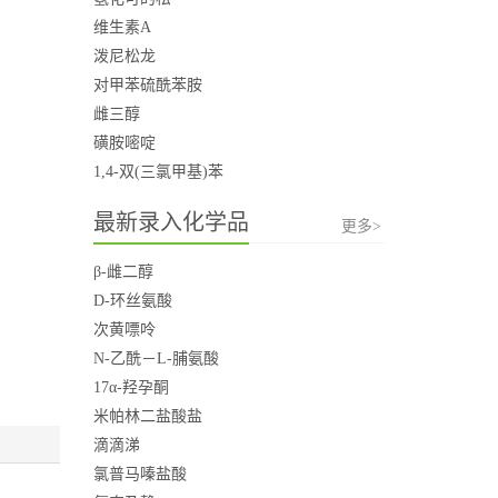
维生素A
泼尼松龙
对甲苯硫酰苯胺
雌三醇
磺胺嘧啶
1,4-双(三氯甲基)苯
最新录入化学品
更多>
β-雌二醇
D-环丝氨酸
次黄嘌呤
N-乙酰－L-脯氨酸
17α-羟孕酮
米帕林二盐酸盐
滴滴涕
氯普马嗪盐酸