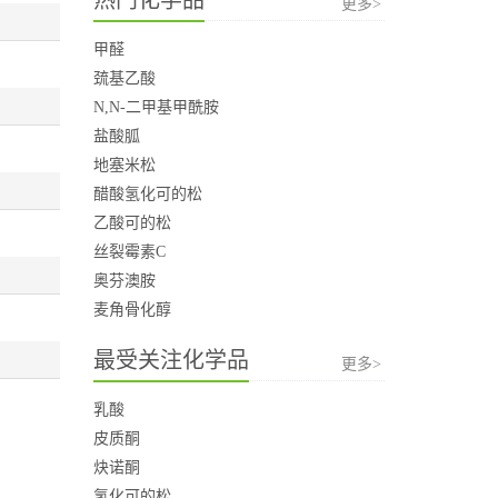
更多>
甲醛
巯基乙酸
N,N-二甲基甲酰胺
盐酸胍
地塞米松
醋酸氢化可的松
乙酸可的松
丝裂霉素C
奥芬澳胺
麦角骨化醇
最受关注化学品
更多>
乳酸
皮质酮
炔诺酮
氢化可的松