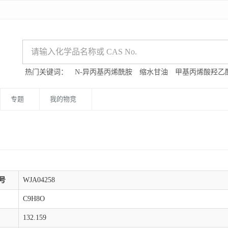
热门关键词：
N-异丙基丙烯酰胺
缩水甘油
甲基丙烯酸羟乙
专题
我的物竞
号
WJA04258
C9H8O
132.159