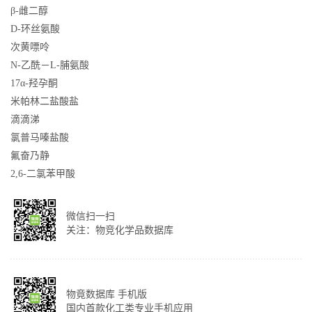
β-雌二醇
D-环丝氨酸
次黄嘌呤
N-乙酰－L-脯氨酸
17α-羟孕酮
米帕林二盐酸盐
滴滴涕
氯普马嗪盐酸
氟奋乃静
2,6-二氯苯甲酸
微信扫一扫
关注：物竞化学品数据库
物竟数据库 手机版
国内首款化工类专业手机应用