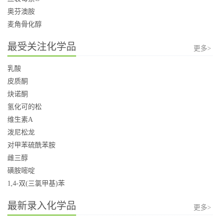
奥芬澳胺
麦角骨化醇
最受关注化学品
更多>
乳酸
皮质酮
炔诺酮
氢化可的松
维生素A
泼尼松龙
对甲苯硫酰苯胺
雌三醇
磺胺嘧啶
1,4-双(三氯甲基)苯
最新录入化学品
更多>