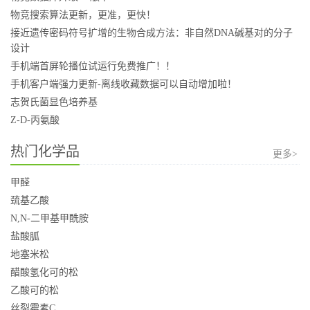
物竞搜索算法更新，更准，更快！
接近遗传密码符号扩增的生物合成方法：非自然DNA碱基对的分子
设计
手机端首屏轮播位试运行免费推广！！
手机客户端强力更新-离线收藏数据可以自动增加啦！
志贺氏菌显色培养基
Z-D-丙氨酸
热门化学品
更多>
甲醛
巯基乙酸
N,N-二甲基甲酰胺
盐酸胍
地塞米松
醋酸氢化可的松
乙酸可的松
丝裂霉素C