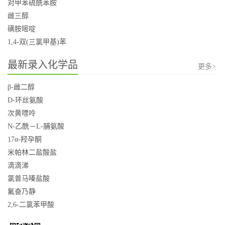
对甲苯硫酰苯胺
雌三醇
磺胺嘧啶
1,4-双(三氯甲基)苯
最新录入化学品
更多>
β-雌二醇
D-环丝氨酸
次黄嘌呤
N-乙酰－L-脯氨酸
17α-羟孕酮
米帕林二盐酸盐
滴滴涕
氯普马嗪盐酸
氟奋乃静
2,6-二氯苯甲酸