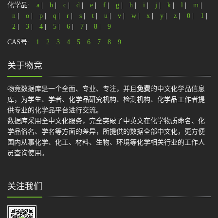
化学品:
a
|
b
|
c
|
d
|
e
|
f
|
g
|
h
|
i
|
j
|
k
|
l
|
m
|
n
|
o
|
p
|
q
|
r
|
s
|
t
|
u
|
v
|
w
|
x
|
y
|
z
|
0
|
1
|
2
|
3
|
4
|
5
|
6
|
7
|
8
|
9
CAS号:
1
2
3
4
5
6
7
8
9
关于物竞
物竞数据库是一个全面、专业、专注，并且
免费
的中文化学品信息
库，为学生、学者、化学品研究机构、检测机构、化学品工作者提
供专业的化学品平台进行交流。
数据库采用全中文化服务，完全突破了中英文在化学物质命名、化
学品俗名、学名等方面的差异，所提供的数据全部中文化，更方便
国内从事化学、化工、材料、生物、环境等化学相关行业的工作人
员查询使用。
关注我们