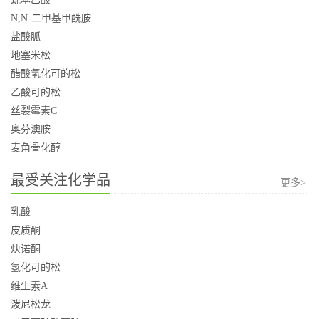
N,N-二甲基甲酰胺
盐酸胍
地塞米松
醋酸氢化可的松
乙酸可的松
丝裂霉素C
奥芬澳胺
麦角骨化醇
最受关注化学品
更多>
乳酸
皮质酮
炔诺酮
氢化可的松
维生素A
泼尼松龙