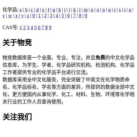
化学品:
a
|
b
|
c
|
d
|
e
|
f
|
g
|
h
|
i
|
j
|
k
|
l
|
m
|
n
|
o
|
p
|
q
|
r
|
s
|
t
|
u
|
v
|
w
|
x
|
y
|
z
|
0
|
1
|
2
|
3
|
4
|
5
|
6
|
7
|
8
|
9
CAS号:
1
2
3
4
5
6
7
8
9
关于物竞
物竞数据库是一个全面、专业、专注，并且
免费
的中文化学品
信息库，为学生、学者、化学品研究机构、检测机构、化学品
工作者提供专业的化学品平台进行交流。
数据库采用全中文化服务，完全突破了中英文在化学物质命
名、化学品俗名、学名等方面的差异，所提供的数据全部中文
化，更方便国内从事化学、化工、材料、生物、环境等化学相
关行业的工作人员查询使用。
关注我们