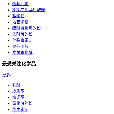
巯基乙酸
N,N-二甲基甲酰胺
盐酸胍
地塞米松
醋酸氢化可的松
乙酸可的松
丝裂霉素C
奥芬澳胺
麦角骨化醇
最受关注化学品
更多>
乳酸
皮质酮
炔诺酮
氢化可的松
维生素A