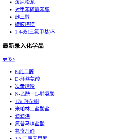
泼尼松龙
对甲苯硫酰苯胺
雌三醇
磺胺嘧啶
1,4-双(三氯甲基)苯
最新录入化学品
更多>
β-雌二醇
D-环丝氨酸
次黄嘌呤
N-乙酰－L-脯氨酸
17α-羟孕酮
米帕林二盐酸盐
滴滴涕
氯普马嗪盐酸
氟奋乃静
2,6-二氯苯甲酸