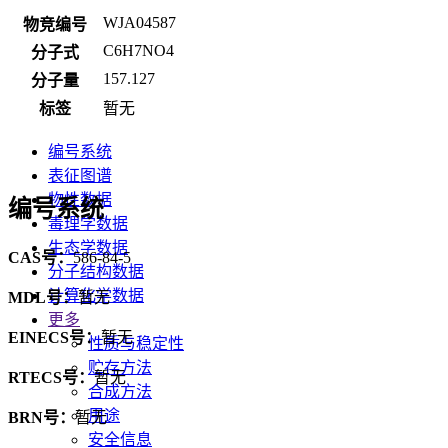
WJA04587
物竞编号
C6H7NO4
分子式
157.127
分子量
标签
暂无
编号系统
表征图谱
物性数据
编号系统
毒理学数据
生态学数据
CAS号：
586-84-5
分子结构数据
计算化学数据
MDL号：
暂无
更多
EINECS号：
暂无
性质与稳定性
贮存方法
RTECS号：
暂无
合成方法
用途
BRN号：
暂无
安全信息