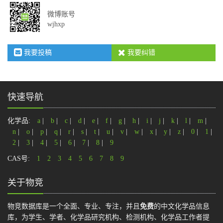
微博账号
wjhxp
我要投稿
我要纠错
快速导航
化学品:
a
|
b
|
c
|
d
|
e
|
f
|
g
|
h
|
i
|
j
|
k
|
l
|
m
|
n
|
o
|
p
|
q
|
r
|
s
|
t
|
u
|
v
|
w
|
x
|
y
|
z
|
0
|
1
|
2
|
3
|
4
|
5
|
6
|
7
|
8
|
9
CAS号:
1
2
3
4
5
6
7
8
9
关于物竞
物竞数据库是一个全面、专业、专注，并且
免费
的中文化学品信息
库，为学生、学者、化学品研究机构、检测机构、化学品工作者提