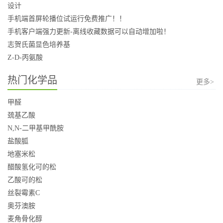
设计
手机端首屏轮播位试运行免费推广！！
手机客户端强力更新-离线收藏数据可以自动增加啦！
志贺氏菌显色培养基
Z-D-丙氨酸
热门化学品
更多>
甲醛
巯基乙酸
N,N-二甲基甲酰胺
盐酸胍
地塞米松
醋酸氢化可的松
乙酸可的松
丝裂霉素C
奥芬澳胺
麦角骨化醇