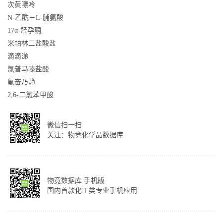
次黄嘌呤
N-乙酰－L-脯氨酸
17α-羟孕酮
米帕林二盐酸盐
滴滴涕
氯普马嗪盐酸
氟奋乃静
2,6-二氯苯甲酸
微信扫一扫
关注：物竞化学品数据库
物竟数据库 手机版
国内首款化工类专业手机应用