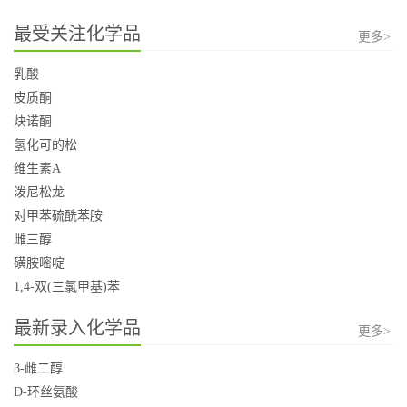
最受关注化学品
更多>
乳酸
皮质酮
炔诺酮
氢化可的松
维生素A
泼尼松龙
对甲苯硫酰苯胺
雌三醇
磺胺嘧啶
1,4-双(三氯甲基)苯
最新录入化学品
更多>
β-雌二醇
D-环丝氨酸