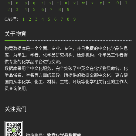
n
|
o
|
p
|
q
|
r
|
s
|
t
|
u
|
v
|
w
|
x
|
y
|
z
|
0
|
1
|
2
|
3
|
4
|
5
|
6
|
7
|
8
|
9
CAS号:
1
2
3
4
5
6
7
8
9
关于物竞
物竞数据库是一个全面、专业、专注，并且
免费
的中文化学品信息
库，为学生、学者、化学品研究机构、检测机构、化学品工作者提
供专业的化学品平台进行交流。
数据库采用全中文化服务，完全突破了中英文在化学物质命名、化
学品俗名、学名等方面的差异，所提供的数据全部中文化，更方便
国内从事化学、化工、材料、生物、环境等化学相关行业的工作人
员查询使用。
关注我们
微信账号：
物竞化学品数据库