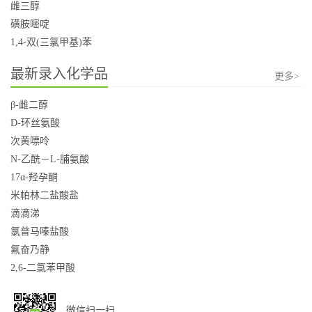
雌三醇
磺胺嘧啶
1,4-双(三氯甲基)苯
最新录入化学品
更多>
β-雌二醇
D-环丝氨酸
次黄嘌呤
N-乙酰－L-脯氨酸
17α-羟孕酮
米帕林二盐酸盐
滴滴涕
氯普马嗪盐酸
氟奋乃静
2,6-二氯苯甲酸
微信扫一扫