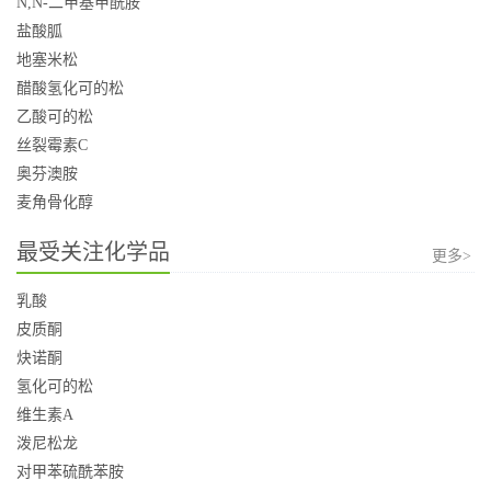
N,N-二甲基甲酰胺
盐酸胍
地塞米松
醋酸氢化可的松
乙酸可的松
丝裂霉素C
奥芬澳胺
麦角骨化醇
最受关注化学品
更多>
乳酸
皮质酮
炔诺酮
氢化可的松
维生素A
泼尼松龙
对甲苯硫酰苯胺