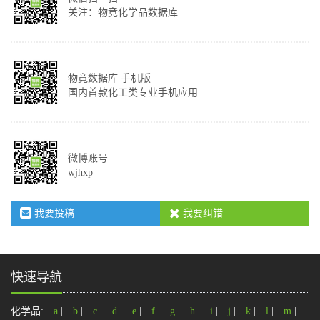
关注：物竞化学品数据库
物竟数据库 手机版
国内首款化工类专业手机应用
微博账号
wjhxp
我要投稿
我要纠错
快速导航
化学品:
a
|
b
|
c
|
d
|
e
|
f
|
g
|
h
|
i
|
j
|
k
|
l
|
m
|