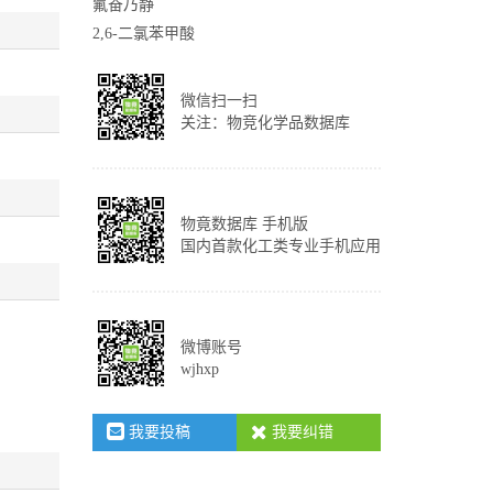
氟奋乃静
2,6-二氯苯甲酸
微信扫一扫
关注：物竞化学品数据库
物竟数据库 手机版
国内首款化工类专业手机应用
微博账号
wjhxp
我要投稿
我要纠错