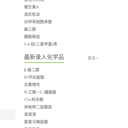
维生素A
泼尼松龙
对甲苯硫酰苯胺
雌三醇
磺胺嘧啶
1,4-双(三氯甲基)苯
最新录入化学品
更多>
β-雌二醇
D-环丝氨酸
次黄嘌呤
N-乙酰－L-脯氨酸
17α-羟孕酮
米帕林二盐酸盐
滴滴涕
氯普马嗪盐酸