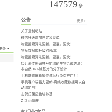
147579
条
公告
更多>
关于复制粘贴
微信升级增加自定义菜单
物竞搜索算法更新，更准，更快！
更多
物竞数据库升级V5版本
物竞搜索算法更新，更准，更快！
接近遗传密码符号扩增的生物合成方法：
非自然DNA碱基对的分子设计
手机端首屏轮播位试运行免费推广！！
手机客户端强力更新-离线收藏数据可以自
动增加啦！
志贺氏菌显色培养基
Z-D-丙氨酸
热门化学品