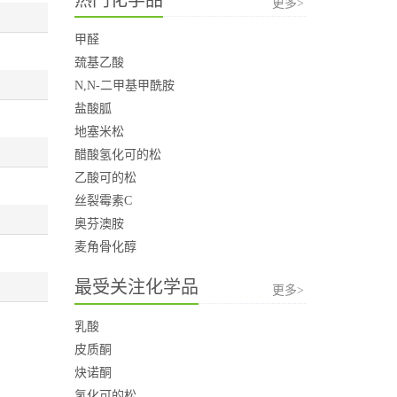
更多>
甲醛
巯基乙酸
N,N-二甲基甲酰胺
盐酸胍
地塞米松
醋酸氢化可的松
乙酸可的松
丝裂霉素C
奥芬澳胺
麦角骨化醇
最受关注化学品
更多>
乳酸
皮质酮
炔诺酮
氢化可的松