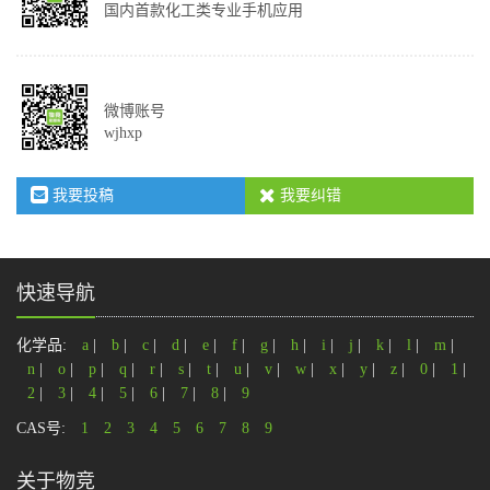
国内首款化工类专业手机应用
微博账号
wjhxp
我要投稿
我要纠错
快速导航
化学品:
a
|
b
|
c
|
d
|
e
|
f
|
g
|
h
|
i
|
j
|
k
|
l
|
m
|
n
|
o
|
p
|
q
|
r
|
s
|
t
|
u
|
v
|
w
|
x
|
y
|
z
|
0
|
1
|
2
|
3
|
4
|
5
|
6
|
7
|
8
|
9
CAS号:
1
2
3
4
5
6
7
8
9
关于物竞