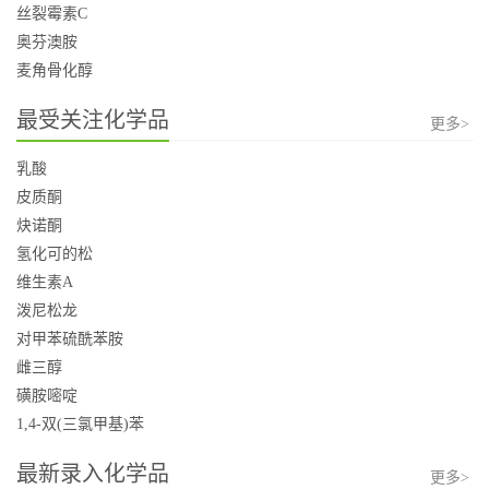
丝裂霉素C
奥芬澳胺
麦角骨化醇
最受关注化学品
更多>
乳酸
皮质酮
炔诺酮
氢化可的松
维生素A
泼尼松龙
对甲苯硫酰苯胺
雌三醇
磺胺嘧啶
1,4-双(三氯甲基)苯
最新录入化学品
更多>