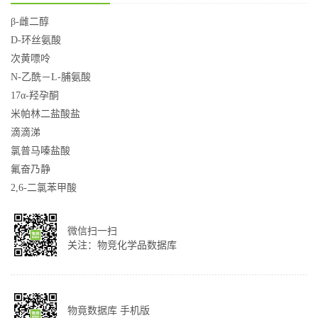
β-雌二醇
D-环丝氨酸
次黄嘌呤
N-乙酰－L-脯氨酸
17α-羟孕酮
米帕林二盐酸盐
滴滴涕
氯普马嗪盐酸
氟奋乃静
2,6-二氯苯甲酸
微信扫一扫
关注：物竞化学品数据库
物竟数据库 手机版