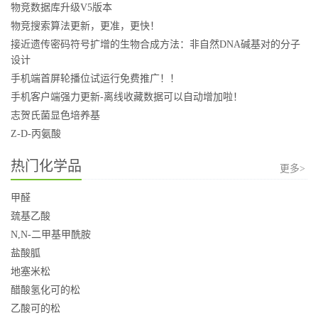
物竞数据库升级V5版本
物竞搜索算法更新，更准，更快！
接近遗传密码符号扩增的生物合成方法：非自然DNA碱基对的分子
设计
手机端首屏轮播位试运行免费推广！！
手机客户端强力更新-离线收藏数据可以自动增加啦！
志贺氏菌显色培养基
Z-D-丙氨酸
热门化学品
更多>
甲醛
巯基乙酸
N,N-二甲基甲酰胺
盐酸胍
地塞米松
醋酸氢化可的松
乙酸可的松