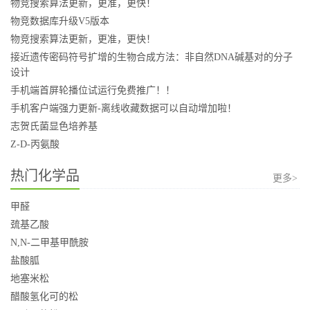
物竞搜索算法更新，更准，更快！
物竞数据库升级V5版本
物竞搜索算法更新，更准，更快！
接近遗传密码符号扩增的生物合成方法：非自然DNA碱基对的分子
设计
手机端首屏轮播位试运行免费推广！！
手机客户端强力更新-离线收藏数据可以自动增加啦！
志贺氏菌显色培养基
Z-D-丙氨酸
热门化学品
更多>
甲醛
巯基乙酸
N,N-二甲基甲酰胺
盐酸胍
地塞米松
醋酸氢化可的松