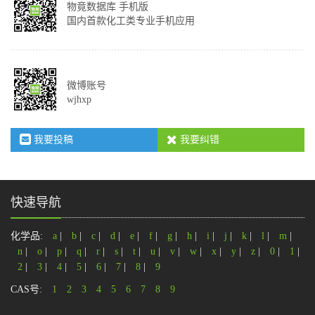
物竟数据库 手机版
国内首款化工类专业手机应用
微博账号
wjhxp
我要投稿
我要纠错
快速导航
化学品:
a
|
b
|
c
|
d
|
e
|
f
|
g
|
h
|
i
|
j
|
k
|
l
|
m
|
n
|
o
|
p
|
q
|
r
|
s
|
t
|
u
|
v
|
w
|
x
|
y
|
z
|
0
|
1
|
2
|
3
|
4
|
5
|
6
|
7
|
8
|
9
CAS号:
1
2
3
4
5
6
7
8
9