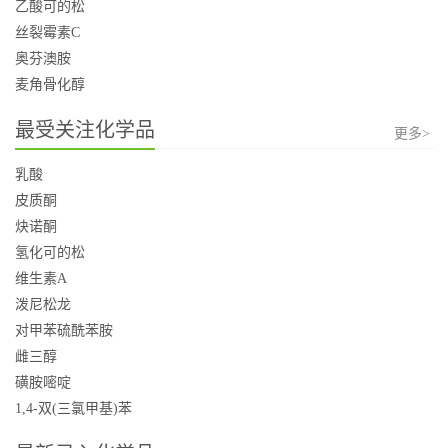
乙酸可的松
丝裂霉素C
奥芬澳胺
麦角骨化醇
最受关注化学品
更多>
乳酸
皮质酮
炔诺酮
氢化可的松
维生素A
泼尼松龙
对甲苯硫酰苯胺
雌三醇
磺胺嘧啶
1,4-双(三氯甲基)苯