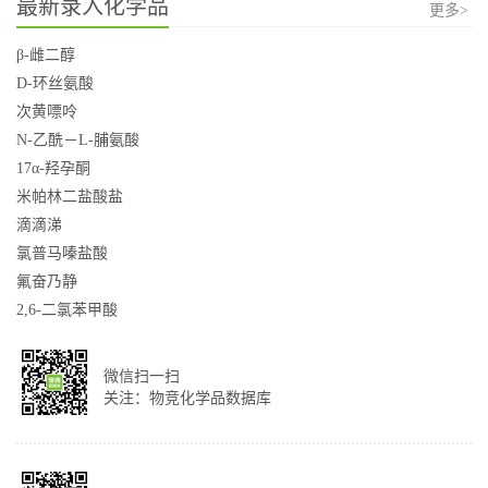
最新录入化学品
更多>
β-雌二醇
D-环丝氨酸
次黄嘌呤
N-乙酰－L-脯氨酸
17α-羟孕酮
米帕林二盐酸盐
滴滴涕
氯普马嗪盐酸
氟奋乃静
2,6-二氯苯甲酸
微信扫一扫
关注：物竞化学品数据库