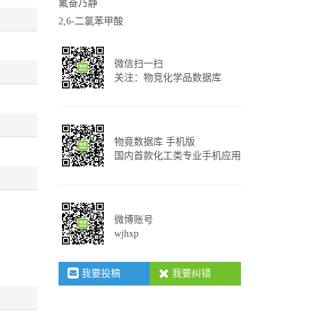
氟奋乃静
2,6-二氯苯甲酸
微信扫一扫
关注：物竞化学品数据库
物竟数据库 手机版
国内首款化工类专业手机应用
微博账号
wjhxp
我要投稿
我要纠错