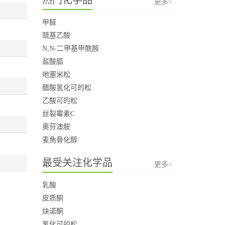
更多>
甲醛
巯基乙酸
N,N-二甲基甲酰胺
盐酸胍
地塞米松
醋酸氢化可的松
乙酸可的松
丝裂霉素C
奥芬澳胺
麦角骨化醇
最受关注化学品
更多>
乳酸
皮质酮
炔诺酮
氢化可的松