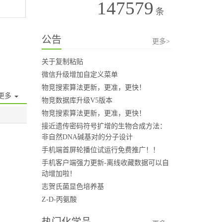
147579
条
公告
更多>
关于复制粘贴
微信升级增加自定义菜单
物竞搜索算法更新，更准，更快！
更多
物竞数据库升级V5版本
物竞搜索算法更新，更准，更快！
接近遗传密码符号扩增的生物合成方法：
非自然DNA碱基对的分子设计
手机端首屏轮播位试运行免费推广！！
手机客户端强力更新-离线收藏数据可以自
动增加啦！
志贺氏菌显色培养基
Z-D-丙氨酸
热门化学品