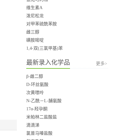
维生素A
泼尼松龙
对甲苯硫酰苯胺
雌三醇
磺胺嘧啶
1,4-双(三氯甲基)苯
最新录入化学品
更多>
β-雌二醇
D-环丝氨酸
次黄嘌呤
N-乙酰－L-脯氨酸
17α-羟孕酮
米帕林二盐酸盐
滴滴涕
氯普马嗪盐酸