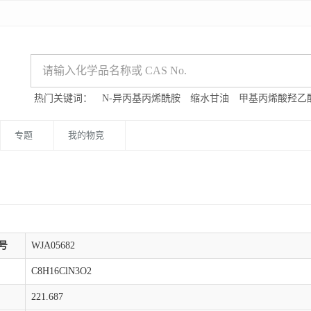
热门关键词：
N-异丙基丙烯酰胺
缩水甘油
甲基丙烯酸羟乙
专题
我的物竞
号
WJA05682
C8H16ClN3O2
221.687