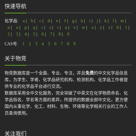
快速导航
化学品:
a
|
b
|
c
|
d
|
e
|
f
|
g
|
h
|
i
|
j
|
k
|
l
|
m
|
n
|
o
|
p
|
q
|
r
|
s
|
t
|
u
|
v
|
w
|
x
|
y
|
z
|
0
|
1
|
2
|
3
|
4
|
5
|
6
|
7
|
8
|
9
CAS号:
1
2
3
4
5
6
7
8
9
关于物竞
物竞数据库是一个全面、专业、专注，并且
免费
的中文化学品信息
库，为学生、学者、化学品研究机构、检测机构、化学品工作者提
供专业的化学品平台进行交流。
数据库采用全中文化服务，完全突破了中英文在化学物质命名、化
学品俗名、学名等方面的差异，所提供的数据全部中文化，更方便
国内从事化学、化工、材料、生物、环境等化学相关行业的工作人
员查询使用。
关注我们