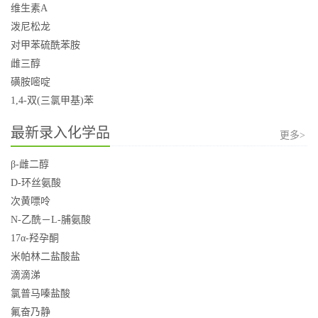
维生素A
泼尼松龙
对甲苯硫酰苯胺
雌三醇
磺胺嘧啶
1,4-双(三氯甲基)苯
最新录入化学品
更多>
β-雌二醇
D-环丝氨酸
次黄嘌呤
N-乙酰－L-脯氨酸
17α-羟孕酮
米帕林二盐酸盐
滴滴涕
氯普马嗪盐酸
氟奋乃静