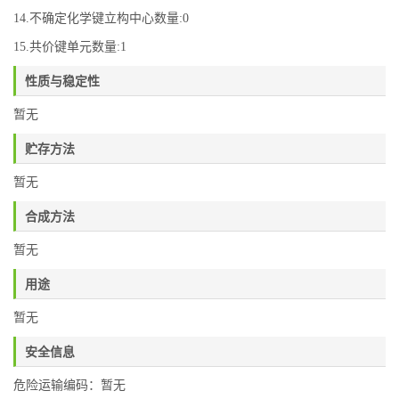
14.不确定化学键立构中心数量:0
15.共价键单元数量:1
性质与稳定性
暂无
贮存方法
暂无
合成方法
暂无
用途
暂无
安全信息
危险运输编码：暂无