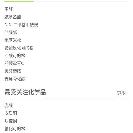
甲醛
巯基乙酸
N,N-二甲基甲酰胺
盐酸胍
地塞米松
醋酸氢化可的松
乙酸可的松
丝裂霉素C
奥芬澳胺
麦角骨化醇
最受关注化学品
更多>
乳酸
皮质酮
炔诺酮
氢化可的松