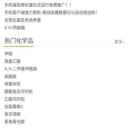
手机端首屏轮播位试运行免费推广！！
手机客户端强力更新-离线收藏数据可以自动增加啦！
志贺氏菌显色培养基
Z-D-丙氨酸
热门化学品
更多>
甲醛
巯基乙酸
N,N-二甲基甲酰胺
盐酸胍
地塞米松
醋酸氢化可的松
乙酸可的松
丝裂霉素C
奥芬澳胺
麦角骨化醇