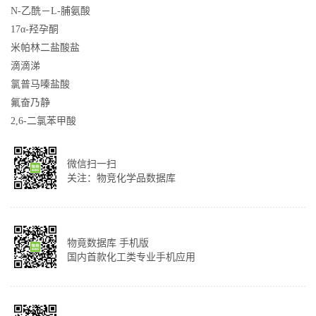
N-乙酰－L-脯氨酸
17α-羟孕酮
米帕林二盐酸盐
滴滴涕
氯普马嗪盐酸
氟奋乃静
2,6-二氯苯甲酸
微信扫一扫
关注：物竞化学品数据库
物竟数据库 手机版
国内首款化工类专业手机应用