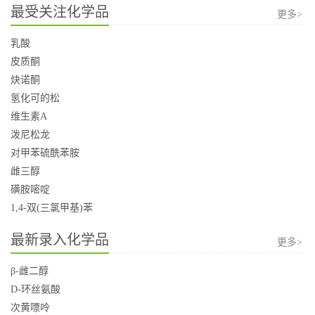
最受关注化学品
更多>
乳酸
皮质酮
炔诺酮
氢化可的松
维生素A
泼尼松龙
对甲苯硫酰苯胺
雌三醇
磺胺嘧啶
1,4-双(三氯甲基)苯
最新录入化学品
更多>
β-雌二醇
D-环丝氨酸
次黄嘌呤