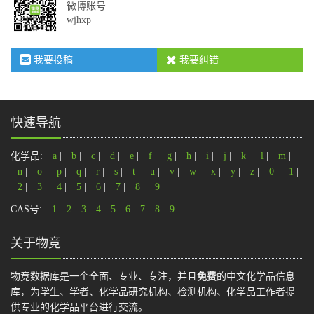
微博账号
wjhxp
我要投稿
我要纠错
快速导航
化学品:
a
|
b
|
c
|
d
|
e
|
f
|
g
|
h
|
i
|
j
|
k
|
l
|
m
|
n
|
o
|
p
|
q
|
r
|
s
|
t
|
u
|
v
|
w
|
x
|
y
|
z
|
0
|
1
|
2
|
3
|
4
|
5
|
6
|
7
|
8
|
9
CAS号:
1
2
3
4
5
6
7
8
9
关于物竞
物竞数据库是一个全面、专业、专注，并且
免费
的中文化学品信息
库，为学生、学者、化学品研究机构、检测机构、化学品工作者提
供专业的化学品平台进行交流。