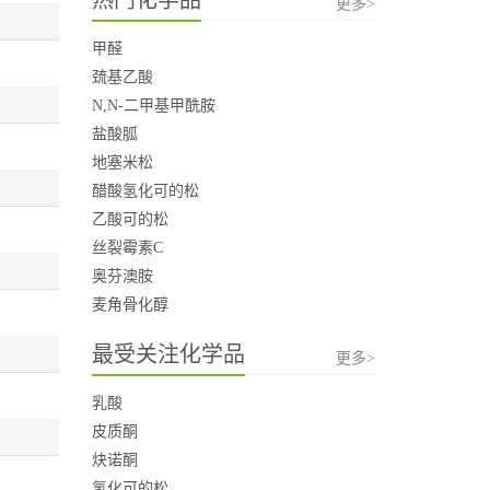
更多>
甲醛
巯基乙酸
N,N-二甲基甲酰胺
盐酸胍
地塞米松
醋酸氢化可的松
乙酸可的松
丝裂霉素C
奥芬澳胺
麦角骨化醇
最受关注化学品
更多>
乳酸
皮质酮
炔诺酮
氢化可的松