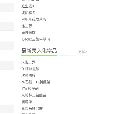
维生素A
泼尼松龙
对甲苯硫酰苯胺
雌三醇
磺胺嘧啶
1,4-双(三氯甲基)苯
最新录入化学品
更多>
β-雌二醇
D-环丝氨酸
次黄嘌呤
N-乙酰－L-脯氨酸
17α-羟孕酮
米帕林二盐酸盐
滴滴涕
氯普马嗪盐酸