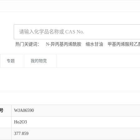
热门关键词：
N-异丙基丙烯酰胺
缩水甘油
甲基丙烯酸羟乙
专题
我的物竞
号
WJA06590
Ho2O3
377.859