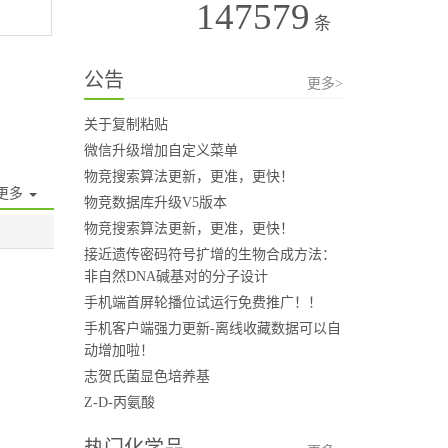
147579
条
公告
更多>
关于复制粘贴
微信升级增加自定义菜单
物竞搜索算法更新，更准，更快！
更多
物竞数据库升级V5版本
物竞搜索算法更新，更准，更快！
接近遗传密码符号扩增的生物合成方法：
非自然DNA碱基对的分子设计
手机端首屏轮播位试运行免费推广！！
手机客户端强力更新-离线收藏数据可以自
动增加啦！
志贺氏菌显色培养基
Z-D-丙氨酸
热门化学品