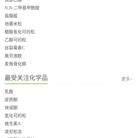
N,N-二甲基甲酰胺
盐酸胍
地塞米松
醋酸氢化可的松
乙酸可的松
丝裂霉素C
奥芬澳胺
麦角骨化醇
最受关注化学品
更多>
乳酸
皮质酮
炔诺酮
氢化可的松
维生素A
泼尼松龙