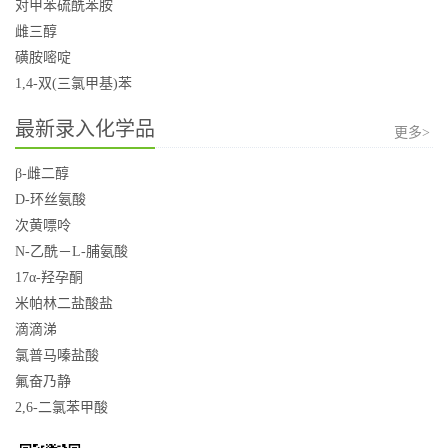
对甲苯硫酰苯胺
雌三醇
磺胺嘧啶
1,4-双(三氯甲基)苯
最新录入化学品
更多>
β-雌二醇
D-环丝氨酸
次黄嘌呤
N-乙酰－L-脯氨酸
17α-羟孕酮
米帕林二盐酸盐
滴滴涕
氯普马嗪盐酸
氟奋乃静
2,6-二氯苯甲酸