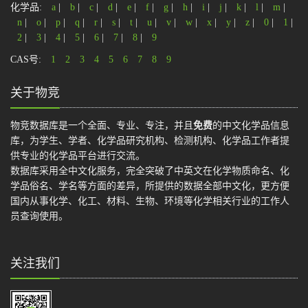
化学品:
a
|
b
|
c
|
d
|
e
|
f
|
g
|
h
|
i
|
j
|
k
|
l
|
m
|
n
|
o
|
p
|
q
|
r
|
s
|
t
|
u
|
v
|
w
|
x
|
y
|
z
|
0
|
1
|
2
|
3
|
4
|
5
|
6
|
7
|
8
|
9
CAS号:
1
2
3
4
5
6
7
8
9
关于物竞
物竞数据库是一个全面、专业、专注，并且
免费
的中文化学品信息
库，为学生、学者、化学品研究机构、检测机构、化学品工作者提
供专业的化学品平台进行交流。
数据库采用全中文化服务，完全突破了中英文在化学物质命名、化
学品俗名、学名等方面的差异，所提供的数据全部中文化，更方便
国内从事化学、化工、材料、生物、环境等化学相关行业的工作人
员查询使用。
关注我们