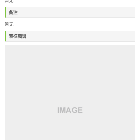
暂无
备注
暂无
表征图谱