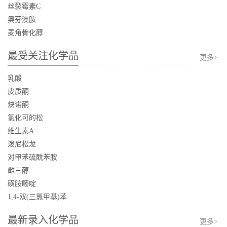
丝裂霉素C
奥芬澳胺
麦角骨化醇
最受关注化学品
更多>
乳酸
皮质酮
炔诺酮
氢化可的松
维生素A
泼尼松龙
对甲苯硫酰苯胺
雌三醇
磺胺嘧啶
1,4-双(三氯甲基)苯
最新录入化学品
更多>