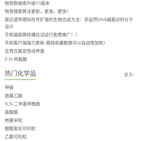
物竞数据库升级V5版本
物竞搜索算法更新，更准，更快！
接近遗传密码符号扩增的生物合成方法：非自然DNA碱基对的分子
设计
手机端首屏轮播位试运行免费推广！！
手机客户端强力更新-离线收藏数据可以自动增加啦！
志贺氏菌显色培养基
Z-D-丙氨酸
热门化学品
更多>
甲醛
巯基乙酸
N,N-二甲基甲酰胺
盐酸胍
地塞米松
醋酸氢化可的松
乙酸可的松