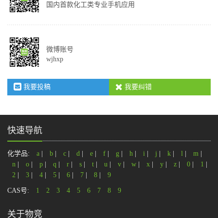
国内首款化工类专业手机应用
微博账号
wjhxp
我要投稿
我要纠错
快速导航
化学品:
a
|
b
|
c
|
d
|
e
|
f
|
g
|
h
|
i
|
j
|
k
|
l
|
m
|
n
|
o
|
p
|
q
|
r
|
s
|
t
|
u
|
v
|
w
|
x
|
y
|
z
|
0
|
1
|
2
|
3
|
4
|
5
|
6
|
7
|
8
|
9
CAS号:
1
2
3
4
5
6
7
8
9
关于物竞