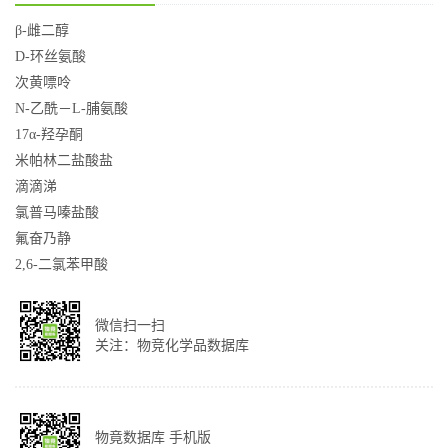
β-雌二醇
D-环丝氨酸
次黄嘌呤
N-乙酰－L-脯氨酸
17α-羟孕酮
米帕林二盐酸盐
滴滴涕
氯普马嗪盐酸
氟奋乃静
2,6-二氯苯甲酸
微信扫一扫
关注：物竞化学品数据库
物竟数据库 手机版