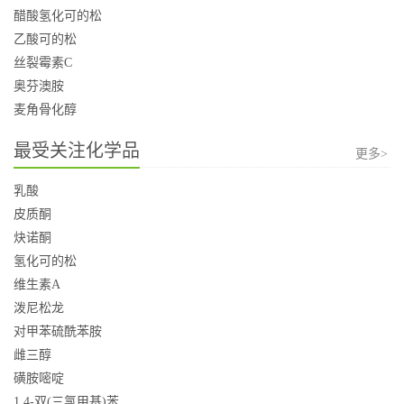
醋酸氢化可的松
乙酸可的松
丝裂霉素C
奥芬澳胺
麦角骨化醇
最受关注化学品
更多>
乳酸
皮质酮
炔诺酮
氢化可的松
维生素A
泼尼松龙
对甲苯硫酰苯胺
雌三醇
磺胺嘧啶
1,4-双(三氯甲基)苯