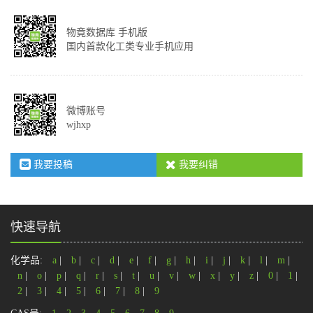
物竟数据库 手机版
国内首款化工类专业手机应用
微博账号
wjhxp
我要投稿
我要纠错
快速导航
化学品:
a
|
b
|
c
|
d
|
e
|
f
|
g
|
h
|
i
|
j
|
k
|
l
|
m
|
n
|
o
|
p
|
q
|
r
|
s
|
t
|
u
|
v
|
w
|
x
|
y
|
z
|
0
|
1
|
2
|
3
|
4
|
5
|
6
|
7
|
8
|
9