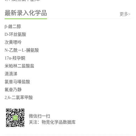
最新录入化学品
更多>
β-雌二醇
D-环丝氨酸
次黄嘌呤
N-乙酰－L-脯氨酸
17α-羟孕酮
米帕林二盐酸盐
滴滴涕
氯普马嗪盐酸
氟奋乃静
2,6-二氯苯甲酸
微信扫一扫
关注：物竞化学品数据库