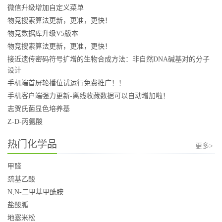
微信升级增加自定义菜单
物竞搜索算法更新，更准，更快！
物竞数据库升级V5版本
物竞搜索算法更新，更准，更快！
接近遗传密码符号扩增的生物合成方法：非自然DNA碱基对的分子
设计
手机端首屏轮播位试运行免费推广！！
手机客户端强力更新-离线收藏数据可以自动增加啦！
志贺氏菌显色培养基
Z-D-丙氨酸
热门化学品
更多>
甲醛
巯基乙酸
N,N-二甲基甲酰胺
盐酸胍
地塞米松