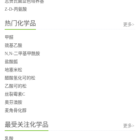
志贺氏菌显色培养基
Z-D-丙氨酸
热门化学品
更多>
甲醛
巯基乙酸
N,N-二甲基甲酰胺
盐酸胍
地塞米松
醋酸氢化可的松
乙酸可的松
丝裂霉素C
奥芬澳胺
麦角骨化醇
最受关注化学品
更多>
乳酸