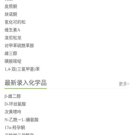
皮质酮
炔诺酮
氢化可的松
维生素A
泼尼松龙
对甲苯硫酰苯胺
雌三醇
磺胺嘧啶
1,4-双(三氯甲基)苯
最新录入化学品
更多>
β-雌二醇
D-环丝氨酸
次黄嘌呤
N-乙酰－L-脯氨酸
17α-羟孕酮