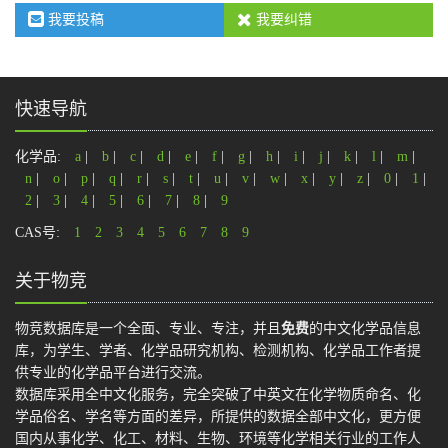
我要投稿
我要纠错
快速导航
化学品:
a
|
b
|
c
|
d
|
e
|
f
|
g
|
h
|
i
|
j
|
k
|
l
|
m
|
n
|
o
|
p
|
q
|
r
|
s
|
t
|
u
|
v
|
w
|
x
|
y
|
z
|
0
|
1
|
2
|
3
|
4
|
5
|
6
|
7
|
8
|
9
CAS号:
1
2
3
4
5
6
7
8
9
关于物竞
物竞数据库是一个全面、专业、专注，并且
免费
的中文化学品信息
库，为学生、学者、化学品研究机构、检测机构、化学品工作者提
供专业的化学品平台进行交流。
数据库采用全中文化服务，完全突破了中英文在化学物质命名、化
学品俗名、学名等方面的差异，所提供的数据全部中文化，更方便
国内从事化学、化工、材料、生物、环境等化学相关行业的工作人