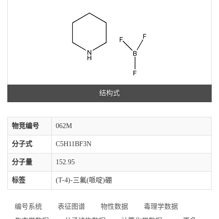
结构式
物竞编号
062M
分子式
C5H11BF3N
分子量
152.95
标签
(T-4)-三氟(哌啶)硼
编号系统
表征图谱
物性数据
毒理学数据