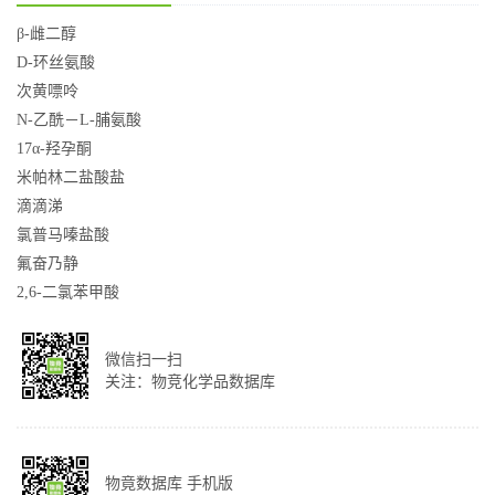
β-雌二醇
D-环丝氨酸
次黄嘌呤
N-乙酰－L-脯氨酸
17α-羟孕酮
米帕林二盐酸盐
滴滴涕
氯普马嗪盐酸
氟奋乃静
2,6-二氯苯甲酸
微信扫一扫
关注：物竞化学品数据库
物竟数据库 手机版