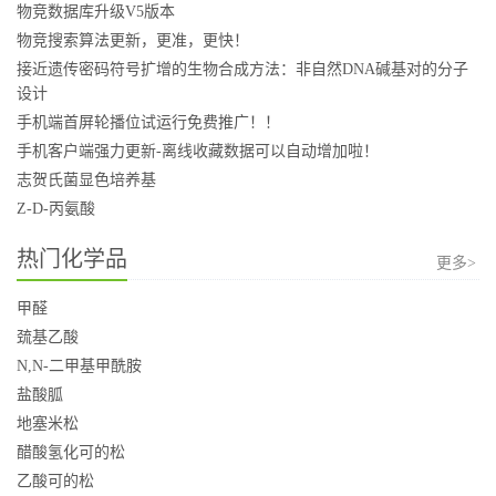
物竞数据库升级V5版本
物竞搜索算法更新，更准，更快！
接近遗传密码符号扩增的生物合成方法：非自然DNA碱基对的分子
设计
手机端首屏轮播位试运行免费推广！！
手机客户端强力更新-离线收藏数据可以自动增加啦！
志贺氏菌显色培养基
Z-D-丙氨酸
热门化学品
更多>
甲醛
巯基乙酸
N,N-二甲基甲酰胺
盐酸胍
地塞米松
醋酸氢化可的松
乙酸可的松