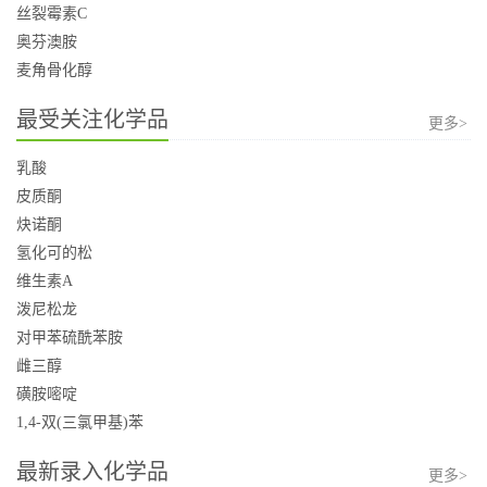
丝裂霉素C
奥芬澳胺
麦角骨化醇
最受关注化学品
更多>
乳酸
皮质酮
炔诺酮
氢化可的松
维生素A
泼尼松龙
对甲苯硫酰苯胺
雌三醇
磺胺嘧啶
1,4-双(三氯甲基)苯
最新录入化学品
更多>