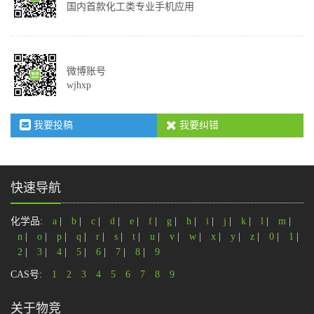
国内首款化工类专业手机应用
微博账号
wjhxp
我要投稿
我要纠错
快速导航
化学品:
a
|
b
|
c
|
d
|
e
|
f
|
g
|
h
|
i
|
j
|
k
|
l
|
m
|
n
|
o
|
p
|
q
|
r
|
s
|
t
|
u
|
v
|
w
|
x
|
y
|
z
|
0
|
1
|
2
|
3
|
4
|
5
|
6
|
7
|
8
|
9
CAS号:
1
2
3
4
5
6
7
8
9
关于物竞