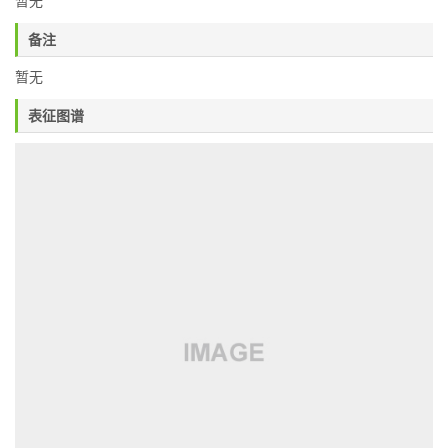
暂无
备注
暂无
表征图谱