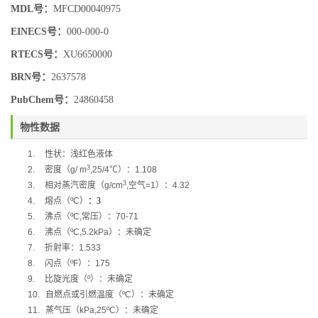
MDL号：
MFCD00040975
EINECS号：
000-000-0
RTECS号：
XU6650000
BRN号：
2637578
PubChem号：
24860458
物性数据
1.
性状：浅红色液体
3
2.
密度（
g/ m
,25/4
℃
）：
1.108
3
3.
相对蒸汽密度（
g/cm
,
空气
=1
）：
4.32
4.
熔点（
ºC
）
：
3
5.
沸点（
ºC,
常压）：
70-71
6.
沸点（
ºC,5.2kPa
）：未确定
7.
折射率：
1.533
8.
闪点（
ºF
）：
175
9.
比旋光度（
º
）：未确定
10.
自燃点或引燃温度（
ºC
）：未确定
11.
蒸气压（
kPa,25ºC
）：未确定