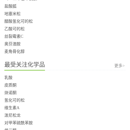
盐酸胍
地塞米松
醋酸氢化可的松
乙酸可的松
丝裂霉素C
奥芬澳胺
麦角骨化醇
最受关注化学品
更多>
乳酸
皮质酮
炔诺酮
氢化可的松
维生素A
泼尼松龙
对甲苯硫酰苯胺