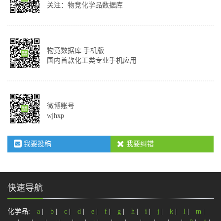
关注：物竞化学品数据库
物竟数据库 手机版
国内首款化工类专业手机应用
微博账号
wjhxp
我要投稿
我要纠错
快速导航
化学品:
a
|
b
|
c
|
d
|
e
|
f
|
g
|
h
|
i
|
j
|
k
|
l
|
m
|