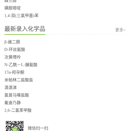
雌三醇
磺胺嘧啶
1,4-双(三氯甲基)苯
最新录入化学品
更多>
β-雌二醇
D-环丝氨酸
次黄嘌呤
N-乙酰－L-脯氨酸
17α-羟孕酮
米帕林二盐酸盐
滴滴涕
氯普马嗪盐酸
氟奋乃静
2,6-二氯苯甲酸
微信扫一扫