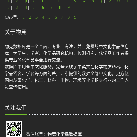
n
|
o
|
p
|
q
|
r
|
s
|
t
|
u
|
v
|
w
|
x
|
y
|
z
|
0
|
1
|
2
|
3
|
4
|
5
|
6
|
7
|
8
|
9
CAS号:
1
2
3
4
5
6
7
8
9
关于物竞
物竞数据库是一个全面、专业、专注，并且
免费
的中文化学品信息
库，为学生、学者、化学品研究机构、检测机构、化学品工作者提
供专业的化学品平台进行交流。
数据库采用全中文化服务，完全突破了中英文在化学物质命名、化
学品俗名、学名等方面的差异，所提供的数据全部中文化，更方便
国内从事化学、化工、材料、生物、环境等化学相关行业的工作人
员查询使用。
关注我们
微信账号：
物竞化学品数据库