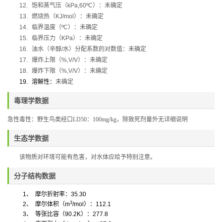
12.
饱和蒸气压（
kPa,60ºC
）：未确定
13.
燃烧热（
KJ/mol
）：未确定
14.
临界温度（
ºC
）：未确定
15.
临界压力（
KPa
）：未确定
16.
油水（辛醇
/
水）分配系数的对数值：未确定
17.
爆炸上限（
%,V/V
）：未确定
18.
爆炸下限（
%,V/V
）：未确定
19.
溶解性：
未确定
毒理学数据
急性毒性：野生鸟类经口
LD50
：
100mg/kg
，除致死剂量外无详细说明
生态学数据
该物质对环境可能有危害，对水体应给予特别注意。
分子结构数据
1
、
摩尔折射率：
35.30
3
2
、
摩尔体积
（
m
/mol
）
：
112.1
3
、
等张比容（
90.2K
）：
277.8