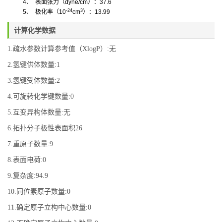
4
、
表面张力
（
dyne/cm
）
：
37.6
-24
3
5
、
极化率
（
10
cm
）
：
13.99
计算化学数据
1.疏水参数计算参考值（XlogP）:无
2.氢键供体数量:1
3.氢键受体数量:2
4.可旋转化学键数量:0
5.互变异构体数量:无
6.拓扑分子极性表面积26
7.重原子数量:9
8.表面电荷:0
9.复杂度:94.9
10.同位素原子数量:0
11.确定原子立构中心数量:0