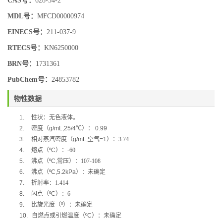
CAS号：
628-34-2
MDL号：
MFCD00000974
EINECS号：
211-037-9
RTECS号：
KN6250000
BRN号：
1731361
PubChem号：
24853782
物性数据
1.
性状：无色液体。
2.
密度（
g/mL,25/4
℃
）：
0.99
3.
相对蒸汽密度（
g/mL,
空气
=1
）：3.74
4.
熔点（
ºC
）：-60
5.
沸点（
ºC,
常压）：107-108
6.
沸点（
ºC,5.2kPa
）：未确定
7.
折射率：1.414
8.
闪点（
ºC
）：6
9.
比旋光度（
º
）：未确定
10.
自燃点或引燃温度（
ºC
）：未确定