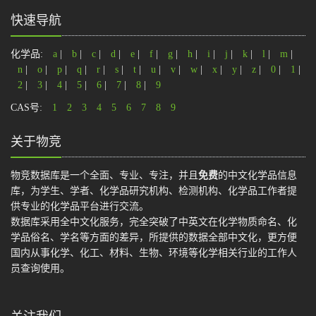
快速导航
化学品:
a
|
b
|
c
|
d
|
e
|
f
|
g
|
h
|
i
|
j
|
k
|
l
|
m
|
n
|
o
|
p
|
q
|
r
|
s
|
t
|
u
|
v
|
w
|
x
|
y
|
z
|
0
|
1
|
2
|
3
|
4
|
5
|
6
|
7
|
8
|
9
CAS号:
1
2
3
4
5
6
7
8
9
关于物竞
物竞数据库是一个全面、专业、专注，并且
免费
的中文化学品信息
库，为学生、学者、化学品研究机构、检测机构、化学品工作者提
供专业的化学品平台进行交流。
数据库采用全中文化服务，完全突破了中英文在化学物质命名、化
学品俗名、学名等方面的差异，所提供的数据全部中文化，更方便
国内从事化学、化工、材料、生物、环境等化学相关行业的工作人
员查询使用。