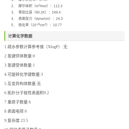
3
2、
摩尔体积（
m
/mol
）：
112.3
3、
等张比容（
90.2K
）：
249.4
4、
表面张力（
dyne/cm
）：
24.3
-24
3
5、
极化率
（
10
cm
）：
10.77
计算化学数据
1.疏水参数计算参考值（XlogP）:无
2.氢键供体数量:0
3.氢键受体数量:1
4.可旋转化学键数量:3
5.互变异构体数量:无
6.拓扑分子极性表面积9.2
7.重原子数量:6
8.表面电荷:0
9.复杂度:23.5