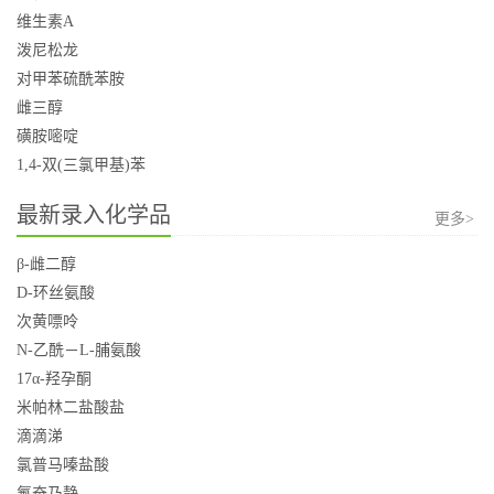
维生素A
泼尼松龙
对甲苯硫酰苯胺
雌三醇
磺胺嘧啶
1,4-双(三氯甲基)苯
最新录入化学品
更多>
β-雌二醇
D-环丝氨酸
次黄嘌呤
N-乙酰－L-脯氨酸
17α-羟孕酮
米帕林二盐酸盐
滴滴涕
氯普马嗪盐酸
氟奋乃静