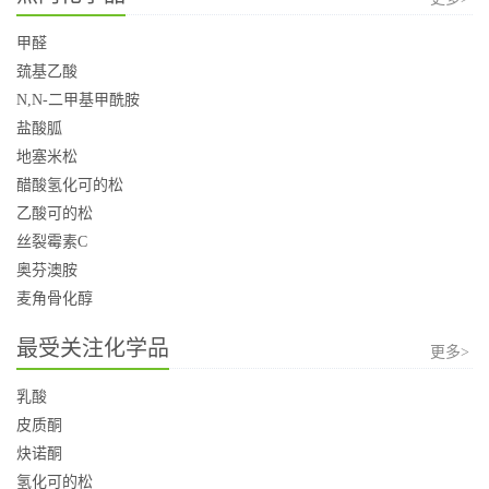
甲醛
巯基乙酸
N,N-二甲基甲酰胺
盐酸胍
地塞米松
醋酸氢化可的松
乙酸可的松
丝裂霉素C
奥芬澳胺
麦角骨化醇
最受关注化学品
更多>
乳酸
皮质酮
炔诺酮
氢化可的松