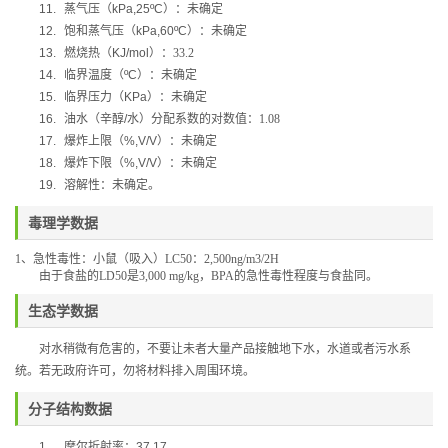
11.
蒸气压（
kPa,25ºC
）：未确定
12.
饱和蒸气压（
kPa,60ºC
）：未确定
13.
燃烧热（
KJ/mol
）：33.2
14.
临界温度（
ºC
）：未确定
15.
临界压力（
KPa
）：未确定
16.
油水（辛醇
/
水）分配系数的对数值：1.08
17.
爆炸上限（
%,V/V
）：未确定
18.
爆炸下限（
%,V/V
）：未确定
19.
溶解性：未确定。
毒理学数据
1
、急性毒性：小鼠（吸入）
LC50
：
2,500ng/m3/2H
由于食盐的
LD50
是
3,000 mg/kg
，
BPA
的急性毒性程度与食盐同。
生态学数据
对水稍微有危害的，不要让未者大量产品接触地下水，水道或者污水系
统。若无政府许可，勿将材料排入周围环境。
分子结构数据
1、
摩尔折射率：
37.17