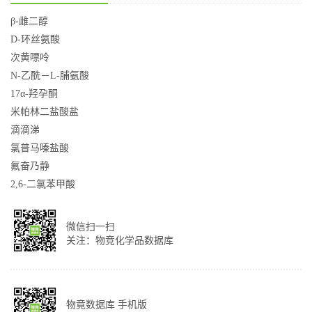
β-雌二醇
D-环丝氨酸
次黄嘌呤
N-乙酰－L-脯氨酸
17α-羟孕酮
米帕林二盐酸盐
滴滴涕
氯普马嗪盐酸
氟奋乃静
2,6-二氯苯甲酸
微信扫一扫
关注：物竞化学品数据库
物竟数据库 手机版