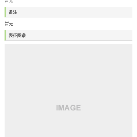
暂无
备注
暂无
表征图谱