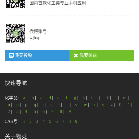
国内首款化工类专业手机应用
微博账号
wjhxp
我要投稿
我要纠错
快速导航
化学品:
a
|
b
|
c
|
d
|
e
|
f
|
g
|
h
|
i
|
j
|
k
|
l
|
m
|
n
|
o
|
p
|
q
|
r
|
s
|
t
|
u
|
v
|
w
|
x
|
y
|
z
|
0
|
1
|
2
|
3
|
4
|
5
|
6
|
7
|
8
|
9
CAS号:
1
2
3
4
5
6
7
8
9
关于物竞