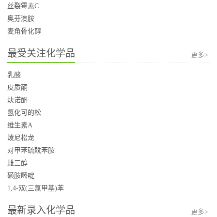
丝裂霉素C
奥芬澳胺
麦角骨化醇
最受关注化学品
更多>
乳酸
皮质酮
炔诺酮
氢化可的松
维生素A
泼尼松龙
对甲苯硫酰苯胺
雌三醇
磺胺嘧啶
1,4-双(三氯甲基)苯
最新录入化学品
更多>