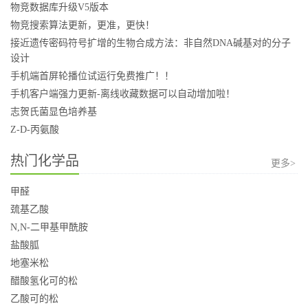
物竞数据库升级V5版本
物竞搜索算法更新，更准，更快！
接近遗传密码符号扩增的生物合成方法：非自然DNA碱基对的分子
设计
手机端首屏轮播位试运行免费推广！！
手机客户端强力更新-离线收藏数据可以自动增加啦！
志贺氏菌显色培养基
Z-D-丙氨酸
热门化学品
更多>
甲醛
巯基乙酸
N,N-二甲基甲酰胺
盐酸胍
地塞米松
醋酸氢化可的松
乙酸可的松