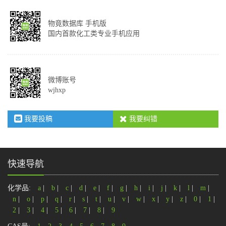
物竟数据库 手机版
国内首款化工类专业手机应用
微博账号
wjhxp
我要投稿
我要纠错
快速导航
化学品:
a
|
b
|
c
|
d
|
e
|
f
|
g
|
h
|
i
|
j
|
k
|
l
|
m
|
n
|
o
|
p
|
q
|
r
|
s
|
t
|
u
|
v
|
w
|
x
|
y
|
z
|
0
|
1
|
2
|
3
|
4
|
5
|
6
|
7
|
8
|
9