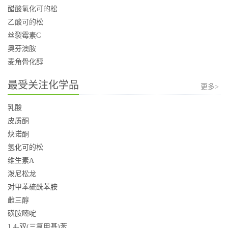
醋酸氢化可的松
乙酸可的松
丝裂霉素C
奥芬澳胺
麦角骨化醇
最受关注化学品
更多>
乳酸
皮质酮
炔诺酮
氢化可的松
维生素A
泼尼松龙
对甲苯硫酰苯胺
雌三醇
磺胺嘧啶
1,4-双(三氯甲基)苯