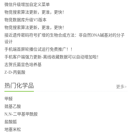
微信升级增加自定义菜单
物竞搜索算法更新，更准，更快！
物竞数据库升级V5版本
物竞搜索算法更新，更准，更快！
接近遗传密码符号扩增的生物合成方法：非自然DNA碱基对的分子
设计
手机端首屏轮播位试运行免费推广！！
手机客户端强力更新-离线收藏数据可以自动增加啦！
志贺氏菌显色培养基
Z-D-丙氨酸
热门化学品
更多>
甲醛
巯基乙酸
N,N-二甲基甲酰胺
盐酸胍
地塞米松