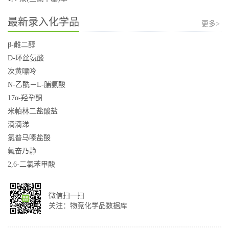
最新录入化学品
更多>
β-雌二醇
D-环丝氨酸
次黄嘌呤
N-乙酰－L-脯氨酸
17α-羟孕酮
米帕林二盐酸盐
滴滴涕
氯普马嗪盐酸
氟奋乃静
2,6-二氯苯甲酸
微信扫一扫
关注：物竞化学品数据库