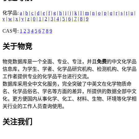
化学品:
a
|
b
|
c
|
d
|
e
|
f
|
g
|
h
|
i
|
j
|
k
|
l
|
m
|
n
|
o
|
p
|
q
|
r
|
s
|
t
|
u
|
v
|
w
|
x
|
y
|
z
|
0
|
1
|
2
|
3
|
4
|
5
|
6
|
7
|
8
|
9
CAS号:
1
2
3
4
5
6
7
8
9
关于物竞
物竞数据库是一个全面、专业、专注，并且
免费
的中文化学品
信息库，为学生、学者、化学品研究机构、检测机构、化学品
工作者提供专业的化学品平台进行交流。
数据库采用全中文化服务，完全突破了中英文在化学物质命
名、化学品俗名、学名等方面的差异，所提供的数据全部中文
化，更方便国内从事化学、化工、材料、生物、环境等化学相
关行业的工作人员查询使用。
关注我们