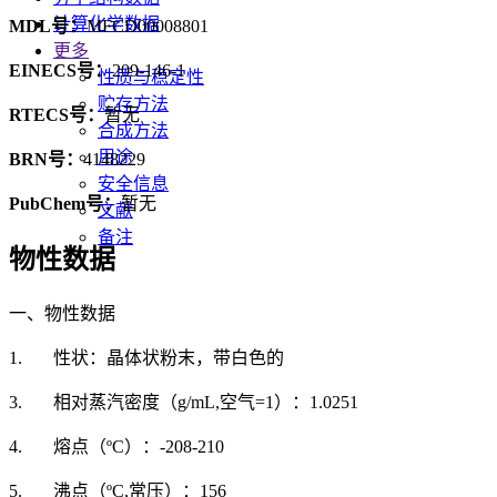
计算化学数据
MDL号：
MFCD00008801
更多
EINECS号：
209-146-1
性质与稳定性
贮存方法
RTECS号：
暂无
合成方法
用途
BRN号：
4148229
安全信息
PubChem号：
暂无
文献
备注
物性数据
一、物性数据
1. 性状：晶体状粉末，带白色的
3. 相对蒸汽密度（g/mL,空气=1）：1.0251
4. 熔点（ºC）：-208-210
5. 沸点（ºC,常压）：156