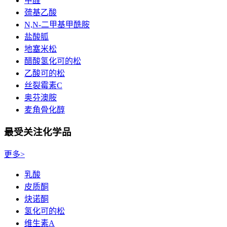
甲醛
巯基乙酸
N,N-二甲基甲酰胺
盐酸胍
地塞米松
醋酸氢化可的松
乙酸可的松
丝裂霉素C
奥芬澳胺
麦角骨化醇
最受关注化学品
更多>
乳酸
皮质酮
炔诺酮
氢化可的松
维生素A