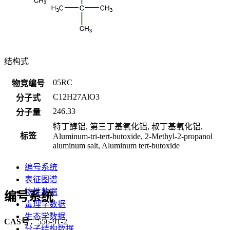
结构式
05RC
物竞编号
C12H27AlO3
分子式
246.33
分子量
特丁醇铝, 第三丁基氧化铝, 叔丁基氧化铝,
标签
Aluminum-tri-tert-butoxide, 2-Methyl-2-propanol
aluminum salt, Aluminum tert-butoxide
编号系统
表征图谱
物性数据
编号系统
毒理学数据
生态学数据
CAS号：
556-91-2
分子结构数据