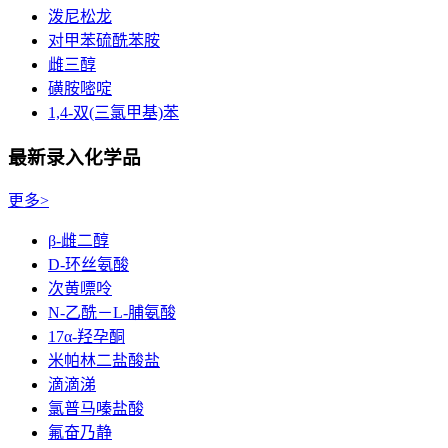
泼尼松龙
对甲苯硫酰苯胺
雌三醇
磺胺嘧啶
1,4-双(三氯甲基)苯
最新录入化学品
更多>
β-雌二醇
D-环丝氨酸
次黄嘌呤
N-乙酰－L-脯氨酸
17α-羟孕酮
米帕林二盐酸盐
滴滴涕
氯普马嗪盐酸
氟奋乃静