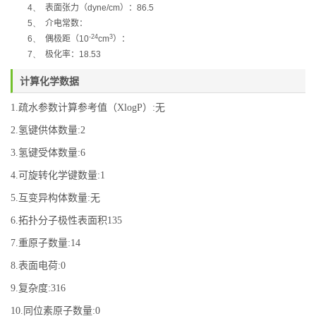
4、
表面张力
（
dyne/cm
）
：
86.5
5、
介电常数：
-24
3
6、
偶极距
（
10
cm
）
：
7、
极化率：
18.53
计算化学数据
1.疏水参数计算参考值（XlogP）:无
2.氢键供体数量:2
3.氢键受体数量:6
4.可旋转化学键数量:1
5.互变异构体数量:无
6.拓扑分子极性表面积135
7.重原子数量:14
8.表面电荷:0
9.复杂度:316
10.同位素原子数量:0