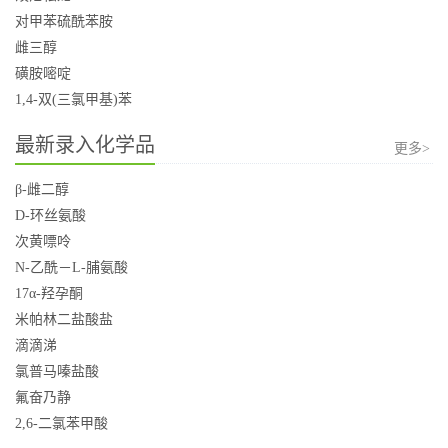
对甲苯硫酰苯胺
雌三醇
磺胺嘧啶
1,4-双(三氯甲基)苯
最新录入化学品
更多>
β-雌二醇
D-环丝氨酸
次黄嘌呤
N-乙酰－L-脯氨酸
17α-羟孕酮
米帕林二盐酸盐
滴滴涕
氯普马嗪盐酸
氟奋乃静
2,6-二氯苯甲酸