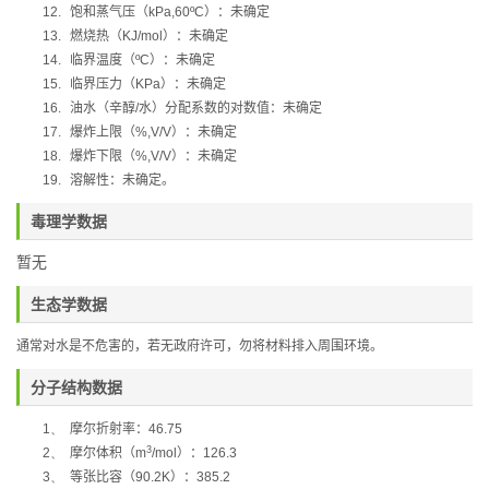
12.
饱和蒸气压（
kPa,60ºC
）：未确定
13.
燃烧热（
KJ/mol
）：未确定
14.
临界温度（
ºC
）：未确定
15.
临界压力（
KPa
）：未确定
16.
油水（辛醇
/
水）分配系数的对数值：未确定
17.
爆炸上限（
%,V/V
）：未确定
18.
爆炸下限（
%,V/V
）：未确定
19.
溶解性：未确定
。
毒理学数据
暂无
生态学数据
通常对水是不危害的，若无政府许可，勿将材料排入周围环境。
分子结构数据
1、
摩尔折射率：
46.75
3
2、
摩尔体积
（
m
/mol
）
：
126.3
3、
等张比容
（
90.2K
）
：
385.2