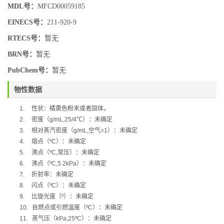
MDL号：
MFCD00059185
EINECS号：
211-920-9
RTECS号：
暂无
BRN号：
暂无
PubChem号：
暂无
物性数据
1.
性状：橘黄色粉末或者固体。
2.
密度（
g/mL,25/4
℃
）：未确定
3.
相对蒸汽密度（
g/mL,
空气
=1
）：未确定
4.
熔点（
ºC
）：未确定
5.
沸点（
ºC,
常压）：未确定
6.
沸点（
ºC,5.2kPa
）：未确定
7.
折射率：未确定
8.
闪点（
ºC
）：未确定
9.
比旋光度（
º
）：未确定
10.
自燃点或引燃温度（
ºC
）：未确定
11.
蒸气压（
kPa,25ºC
）：未确定