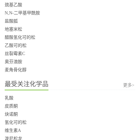
巯基乙酸
N,N-二甲基甲酰胺
盐酸胍
地塞米松
醋酸氢化可的松
乙酸可的松
丝裂霉素C
奥芬澳胺
麦角骨化醇
最受关注化学品
更多>
乳酸
皮质酮
炔诺酮
氢化可的松
维生素A
泼尼松龙