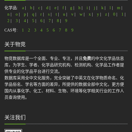
化学品:
a
|
b
|
c
|
d
|
e
|
f
|
g
|
h
|
i
|
j
|
k
|
l
|
m
|
n
|
o
|
p
|
q
|
r
|
s
|
t
|
u
|
v
|
w
|
x
|
y
|
z
|
0
|
1
|
2
|
3
|
4
|
5
|
6
|
7
|
8
|
9
CAS号:
1
2
3
4
5
6
7
8
9
关于物竞
物竞数据库是一个全面、专业、专注，并且
免费
的中文化学品信息
库，为学生、学者、化学品研究机构、检测机构、化学品工作者提
供专业的化学品平台进行交流。
数据库采用全中文化服务，完全突破了中英文在化学物质命名、化
学品俗名、学名等方面的差异，所提供的数据全部中文化，更方便
国内从事化学、化工、材料、生物、环境等化学相关行业的工作人
员查询使用。
关注我们