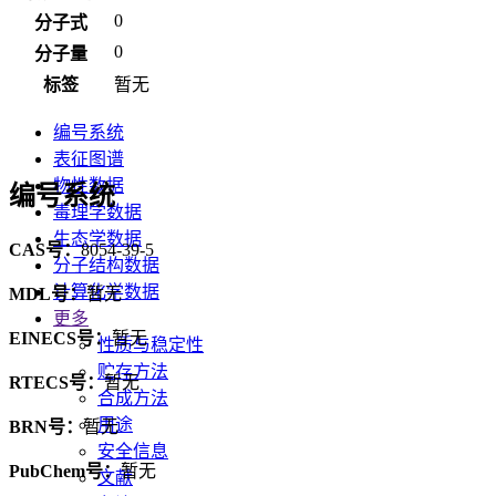
0
分子式
0
分子量
标签
暂无
编号系统
表征图谱
物性数据
编号系统
毒理学数据
生态学数据
CAS号：
8054-39-5
分子结构数据
计算化学数据
MDL号：
暂无
更多
EINECS号：
暂无
性质与稳定性
贮存方法
RTECS号：
暂无
合成方法
用途
BRN号：
暂无
安全信息
PubChem号：
暂无
文献