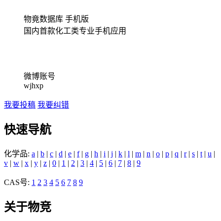
物竟数据库 手机版
国内首款化工类专业手机应用
微博账号
wjhxp
我要投稿
我要纠错
快速导航
化学品:
a
|
b
|
c
|
d
|
e
|
f
|
g
|
h
|
i
|
j
|
k
|
l
|
m
|
n
|
o
|
p
|
q
|
r
|
s
|
t
|
u
|
v
|
w
|
x
|
y
|
z
|
0
|
1
|
2
|
3
|
4
|
5
|
6
|
7
|
8
|
9
CAS号:
1
2
3
4
5
6
7
8
9
关于物竞