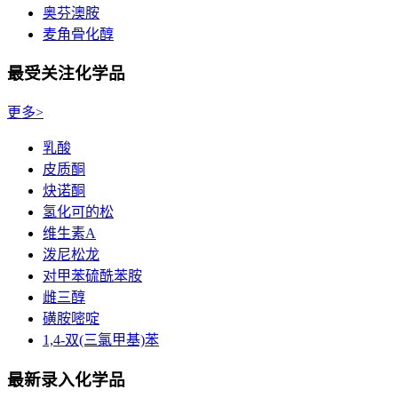
奥芬澳胺
麦角骨化醇
最受关注化学品
更多>
乳酸
皮质酮
炔诺酮
氢化可的松
维生素A
泼尼松龙
对甲苯硫酰苯胺
雌三醇
磺胺嘧啶
1,4-双(三氯甲基)苯
最新录入化学品