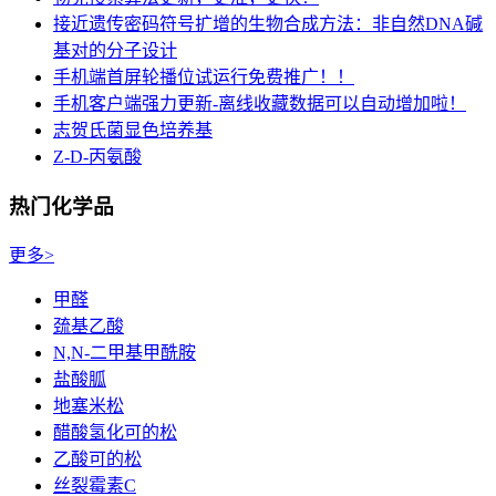
接近遗传密码符号扩增的生物合成方法：非自然DNA碱
基对的分子设计
手机端首屏轮播位试运行免费推广！！
手机客户端强力更新-离线收藏数据可以自动增加啦！
志贺氏菌显色培养基
Z-D-丙氨酸
热门化学品
更多>
甲醛
巯基乙酸
N,N-二甲基甲酰胺
盐酸胍
地塞米松
醋酸氢化可的松
乙酸可的松
丝裂霉素C