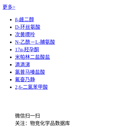
更多>
β-雌二醇
D-环丝氨酸
次黄嘌呤
N-乙酰－L-脯氨酸
17α-羟孕酮
米帕林二盐酸盐
滴滴涕
氯普马嗪盐酸
氟奋乃静
2,6-二氯苯甲酸
微信扫一扫
关注：物竞化学品数据库