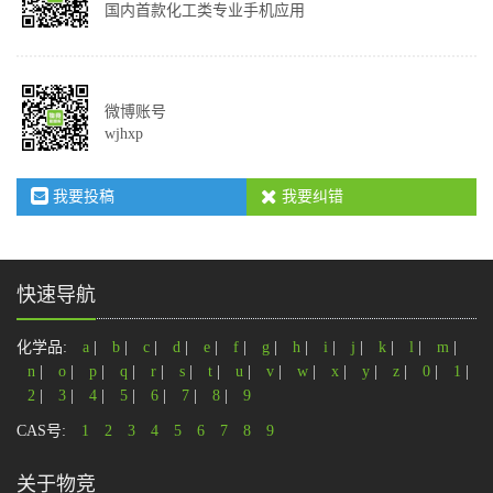
国内首款化工类专业手机应用
微博账号
wjhxp
我要投稿
我要纠错
快速导航
化学品:
a
|
b
|
c
|
d
|
e
|
f
|
g
|
h
|
i
|
j
|
k
|
l
|
m
|
n
|
o
|
p
|
q
|
r
|
s
|
t
|
u
|
v
|
w
|
x
|
y
|
z
|
0
|
1
|
2
|
3
|
4
|
5
|
6
|
7
|
8
|
9
CAS号:
1
2
3
4
5
6
7
8
9
关于物竞