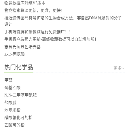
物竞数据库升级V5版本
物竞搜索算法更新，更准，更快！
接近遗传密码符号扩增的生物合成方法：非自然DNA碱基对的分子
设计
手机端首屏轮播位试运行免费推广！！
手机客户端强力更新-离线收藏数据可以自动增加啦！
志贺氏菌显色培养基
Z-D-丙氨酸
热门化学品
更多>
甲醛
巯基乙酸
N,N-二甲基甲酰胺
盐酸胍
地塞米松
醋酸氢化可的松
乙酸可的松