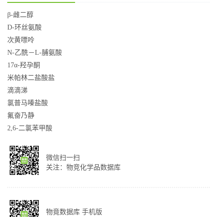
β-雌二醇
D-环丝氨酸
次黄嘌呤
N-乙酰－L-脯氨酸
17α-羟孕酮
米帕林二盐酸盐
滴滴涕
氯普马嗪盐酸
氟奋乃静
2,6-二氯苯甲酸
微信扫一扫
关注：物竞化学品数据库
物竟数据库 手机版