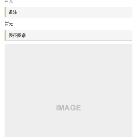
暂无
备注
暂无
表征图谱