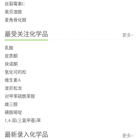
丝裂霉素C
奥芬澳胺
麦角骨化醇
最受关注化学品
更多>
乳酸
皮质酮
炔诺酮
氢化可的松
维生素A
泼尼松龙
对甲苯硫酰苯胺
雌三醇
磺胺嘧啶
1,4-双(三氯甲基)苯
最新录入化学品
更多>