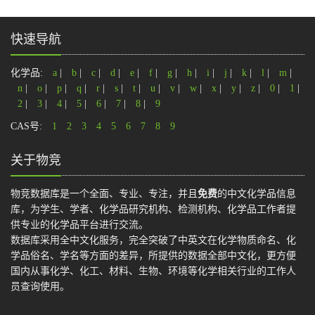
快速导航
化学品:
a
|
b
|
c
|
d
|
e
|
f
|
g
|
h
|
i
|
j
|
k
|
l
|
m
|
n
|
o
|
p
|
q
|
r
|
s
|
t
|
u
|
v
|
w
|
x
|
y
|
z
|
0
|
1
|
2
|
3
|
4
|
5
|
6
|
7
|
8
|
9
CAS号:
1
2
3
4
5
6
7
8
9
关于物竞
物竞数据库是一个全面、专业、专注，并且
免费
的中文化学品信息
库，为学生、学者、化学品研究机构、检测机构、化学品工作者提
供专业的化学品平台进行交流。
数据库采用全中文化服务，完全突破了中英文在化学物质命名、化
学品俗名、学名等方面的差异，所提供的数据全部中文化，更方便
国内从事化学、化工、材料、生物、环境等化学相关行业的工作人
员查询使用。