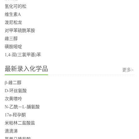
氢化可的松
维生素A
泼尼松龙
对甲苯硫酰苯胺
雌三醇
磺胺嘧啶
1,4-双(三氯甲基)苯
最新录入化学品
更多>
β-雌二醇
D-环丝氨酸
次黄嘌呤
N-乙酰－L-脯氨酸
17α-羟孕酮
米帕林二盐酸盐
滴滴涕