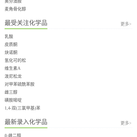
奥芬澳胺
麦角骨化醇
最受关注化学品
更多>
乳酸
皮质酮
炔诺酮
氢化可的松
维生素A
泼尼松龙
对甲苯硫酰苯胺
雌三醇
磺胺嘧啶
1,4-双(三氯甲基)苯
最新录入化学品
更多>
β-雌二醇