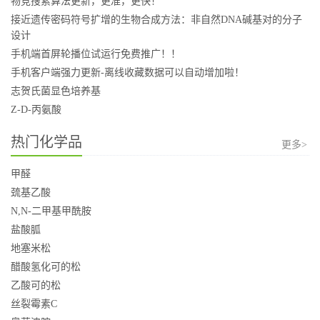
物竞搜索算法更新，更准，更快！
接近遗传密码符号扩增的生物合成方法：非自然DNA碱基对的分子
设计
手机端首屏轮播位试运行免费推广！！
手机客户端强力更新-离线收藏数据可以自动增加啦！
志贺氏菌显色培养基
Z-D-丙氨酸
热门化学品
更多>
甲醛
巯基乙酸
N,N-二甲基甲酰胺
盐酸胍
地塞米松
醋酸氢化可的松
乙酸可的松
丝裂霉素C