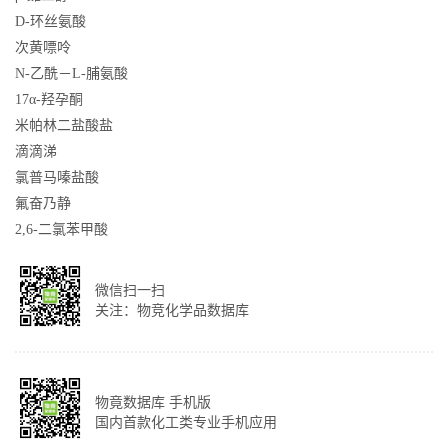
D-环丝氨酸
次黄嘌呤
N-乙酰－L-脯氨酸
17α-羟孕酮
米帕林二盐酸盐
滴滴涕
氯普马嗪盐酸
氟奋乃静
2,6-二氯苯甲酸
微信扫一扫
关注：物竞化学品数据库
物竟数据库 手机版
国内首款化工类专业手机应用