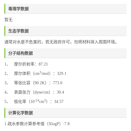
毒理学数据
暂无
生态学数据
通常对水是不危害的，若无政府许可，勿将材料排入周围环境。
分子结构数据
1、 摩尔折射率：87.21
3
2、 摩尔体积（cm
/mol）：329.1
3、 等张比容（90.2K）：773.0
4、 表面张力（dyne/cm）：30.4
-24
3
5、 极化率（10
cm
）：34.57
计算化学数据
1.疏水参数计算参考值（XlogP）:7.8