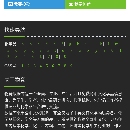
我要投稿
我要纠错
快速导航
化学品:
a
|
b
|
c
|
d
|
e
|
f
|
g
|
h
|
i
|
j
|
k
|
l
|
m
|
n
|
o
|
p
|
q
|
r
|
s
|
t
|
u
|
v
|
w
|
x
|
y
|
z
|
0
|
1
|
2
|
3
|
4
|
5
|
6
|
7
|
8
|
9
CAS号:
1
2
3
4
5
6
7
8
9
关于物竞
物竞数据库是一个全面、专业、专注，并且
免费
的中文化学品信息
库，为学生、学者、化学品研究机构、检测机构、化学品工作者提
供专业的化学品平台进行交流。
数据库采用全中文化服务，完全突破了中英文在化学物质命名、化
学品俗名、学名等方面的差异，所提供的数据全部中文化，更方便
国内从事化学、化工、材料、生物、环境等化学相关行业的工作人