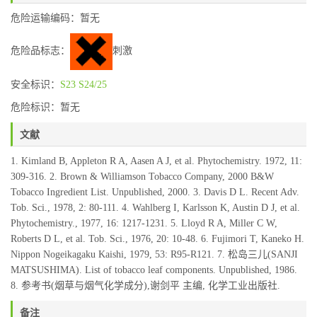
危险运输编码：暂无
危险品标志：
刺激
安全标识：
S23
S24/25
危险标识：暂无
文献
1. Kimland B, Appleton R A, Aasen A J, et al. Phytochemistry. 1972, 11:
309-316. 2. Brown & Williamson Tobacco Company, 2000 B&W
Tobacco Ingredient List. Unpublished, 2000. 3. Davis D L. Recent Adv.
Tob. Sci., 1978, 2: 80-111. 4. Wahlberg I, Karlsson K, Austin D J, et al.
Phytochemistry., 1977, 16: 1217-1231. 5. Lloyd R A, Miller C W,
Roberts D L, et al. Tob. Sci., 1976, 20: 10-48. 6. Fujimori T, Kaneko H.
Nippon Nogeikagaku Kaishi, 1979, 53: R95-R121. 7. 松岛三儿(SANJI
MATSUSHIMA). List of tobacco leaf components. Unpublished, 1986.
8. 参考书(烟草与烟气化学成分),谢剑平 主编, 化学工业出版社.
备注