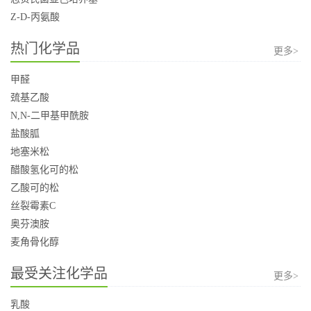
Z-D-丙氨酸
热门化学品
更多>
甲醛
巯基乙酸
N,N-二甲基甲酰胺
盐酸胍
地塞米松
醋酸氢化可的松
乙酸可的松
丝裂霉素C
奥芬澳胺
麦角骨化醇
最受关注化学品
更多>
乳酸