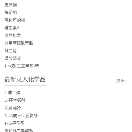
皮质酮
炔诺酮
氢化可的松
维生素A
泼尼松龙
对甲苯硫酰苯胺
雌三醇
磺胺嘧啶
1,4-双(三氯甲基)苯
最新录入化学品
更多>
β-雌二醇
D-环丝氨酸
次黄嘌呤
N-乙酰－L-脯氨酸
17α-羟孕酮
米帕林二盐酸盐