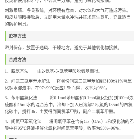
按规格使用和贮存，不会发生分解，避免与氧化物接触。
刺激眼睛、呼吸系统，对环境有危害，对水体和大气可造成污染。
和皮肤眼睛接触后，立即用大量水冲洗并征求医生意见，穿戴适当
的防护用具。
贮存方法
密封保存，放置于通风、干燥地方，避免于其他氧化物接触。
合成方法
1、脱氨基法 由2-氨基-5-氯苯甲酸脱氨基而得。
2、间氯三氯甲苯水解法 将40份间氯三氯甲苯加到3100份1%氢氧
化钠水溶液中，在97~99℃反应1.5h而得，收率为98%。
3、苯甲酸氯化法 将0.1mol苯甲酸和0.1mol氯化银加到100ml浓
硫酸和15ml水的混合液中，冷却下加入已溶解7.8g氯的135ml的四氯
化碳中，搅拌3h，主要得到间氯苯甲酸，副产二氯苯甲酸。
4、间氯甲苯氧化法 将间氯甲苯在含有Co（OAc）2和溴化钠的乙
酸中在95℃经液相催化氧化得间氯苯甲酸，收率为95%~96%。