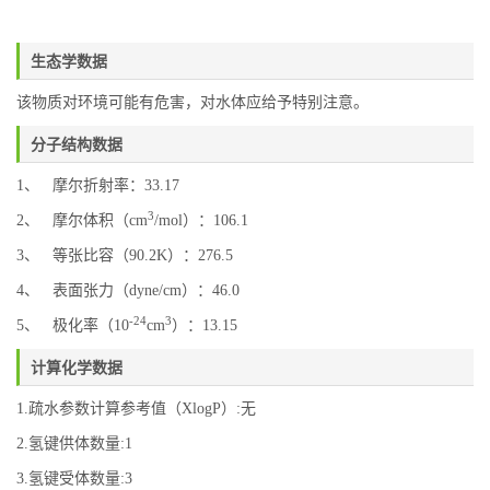
生态学数据
该物质对环境可能有危害，对水体应给予特别注意。
分子结构数据
1、 摩尔折射率：33.17
3
2、 摩尔体积（cm
/mol）：106.1
3、 等张比容（90.2K）：276.5
4、 表面张力（dyne/cm）：46.0
-24
3
5、 极化率（10
cm
）：13.15
计算化学数据
1.疏水参数计算参考值（XlogP）:无
2.氢键供体数量:1
3.氢键受体数量:3