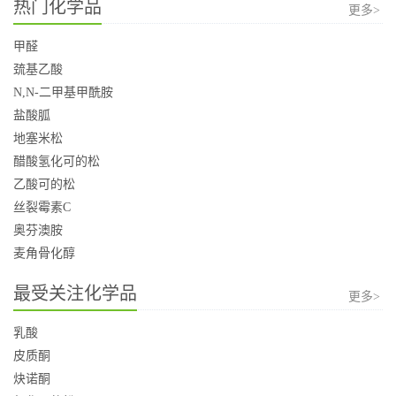
热门化学品
更多>
甲醛
巯基乙酸
N,N-二甲基甲酰胺
盐酸胍
地塞米松
醋酸氢化可的松
乙酸可的松
丝裂霉素C
奥芬澳胺
麦角骨化醇
最受关注化学品
更多>
乳酸
皮质酮
炔诺酮