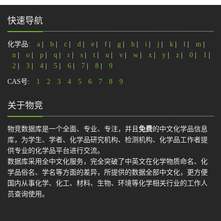
快速导航
化学品:
a
|
b
|
c
|
d
|
e
|
f
|
g
|
h
|
i
|
j
|
k
|
l
|
m
|
n
|
o
|
p
|
q
|
r
|
s
|
t
|
u
|
v
|
w
|
x
|
y
|
z
|
0
|
1
|
2
|
3
|
4
|
5
|
6
|
7
|
8
|
9
CAS号:
1
2
3
4
5
6
7
8
9
关于物竞
物竞数据库是一个全面、专业、专注，并且
免费
的中文化学品信息
库，为学生、学者、化学品研究机构、检测机构、化学品工作者提
供专业的化学品平台进行交流。
数据库采用全中文化服务，完全突破了中英文在化学物质命名、化
学品俗名、学名等方面的差异，所提供的数据全部中文化，更方便
国内从事化学、化工、材料、生物、环境等化学相关行业的工作人
员查询使用。