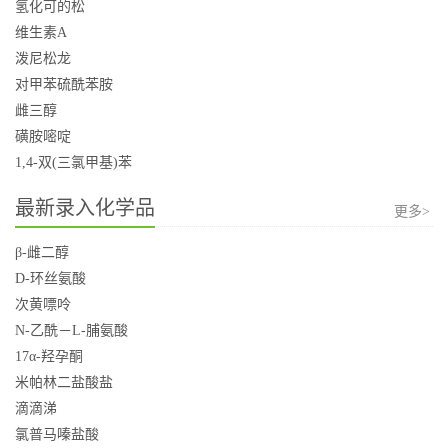
氢化可的松
维生素A
泼尼松龙
对甲苯硫酰苯胺
雌三醇
磺胺嘧啶
1,4-双(三氯甲基)苯
最新录入化学品
更多>
β-雌二醇
D-环丝氨酸
次黄嘌呤
N-乙酰－L-脯氨酸
17α-羟孕酮
米帕林二盐酸盐
滴滴涕
氯普马嗪盐酸