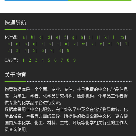
快速导航
化学品:
a
|
b
|
c
|
d
|
e
|
f
|
g
|
h
|
i
|
j
|
k
|
l
|
m
|
n
|
o
|
p
|
q
|
r
|
s
|
t
|
u
|
v
|
w
|
x
|
y
|
z
|
0
|
1
|
2
|
3
|
4
|
5
|
6
|
7
|
8
|
9
CAS号:
1
2
3
4
5
6
7
8
9
关于物竞
物竞数据库是一个全面、专业、专注，并且
免费
的中文化学品信息
库，为学生、学者、化学品研究机构、检测机构、化学品工作者提
供专业的化学品平台进行交流。
数据库采用全中文化服务，完全突破了中英文在化学物质命名、化
学品俗名、学名等方面的差异，所提供的数据全部中文化，更方便
国内从事化学、化工、材料、生物、环境等化学相关行业的工作人
员查询使用。