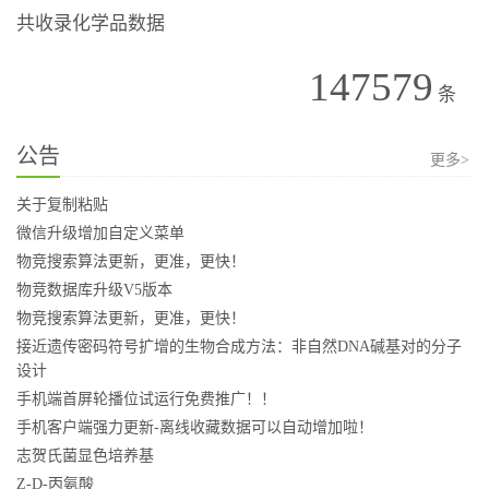
共收录化学品数据
147579
条
公告
更多>
关于复制粘贴
微信升级增加自定义菜单
物竞搜索算法更新，更准，更快！
物竞数据库升级V5版本
物竞搜索算法更新，更准，更快！
接近遗传密码符号扩增的生物合成方法：非自然DNA碱基对的分子
设计
手机端首屏轮播位试运行免费推广！！
手机客户端强力更新-离线收藏数据可以自动增加啦！
志贺氏菌显色培养基
Z-D-丙氨酸