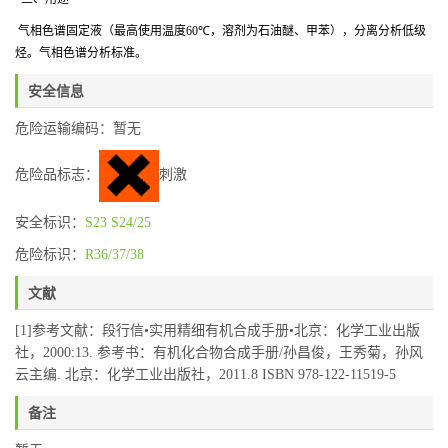
气相色谱固定液（最高使用温度
60℃
，溶剂为石油醚、甲苯），分离分析低级
烃。气相色谱分析标准。
安全信息
危险运输编码：暂无
危险品标志：
刺激
安全标识：
S23
S24/25
危险标识：
R36/37/38
文献
[1]参考文献：段行信•实用精细有机合成手册•北京：化学工业出版
社，2000:13. 参考书：有机化合物合成手册/孙昌俊，王秀菊，孙风
云主编. 北京：化学工业出版社，2011.8 ISBN 978-122-11519-5
备注