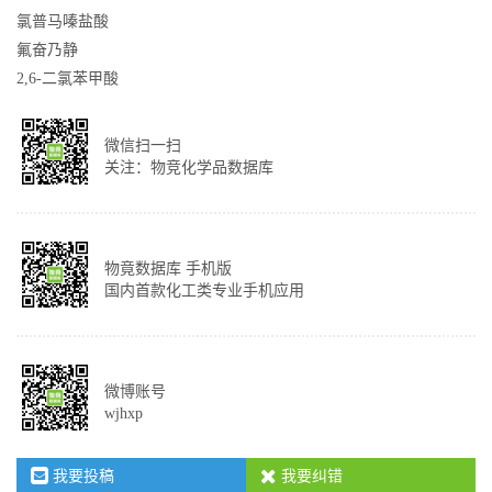
氯普马嗪盐酸
氟奋乃静
2,6-二氯苯甲酸
微信扫一扫
关注：物竞化学品数据库
物竟数据库 手机版
国内首款化工类专业手机应用
微博账号
wjhxp
我要投稿
我要纠错