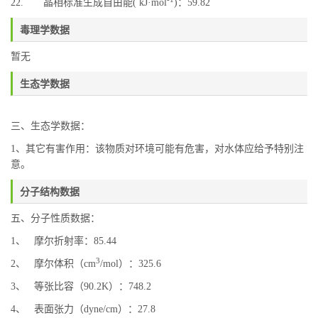
22. 晶相标准生成自由能( kJ·mol
)：59.82
毒理学数据
暂无
生态学数据
三、生态学数据：
1、其它有害作用：该物质对环境可能有危害，对水体应给予特别注
意。
分子结构数据
五、分子性质数据：
1、 摩尔折射率：85.44
3
2、 摩尔体积（cm
/mol）：325.6
3、 等张比容（90.2K）：748.2
4、 表面张力（dyne/cm）：27.8