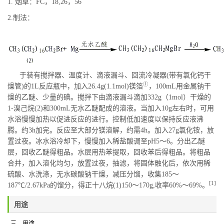
1. 烟草：FC，18,26，56
2.制法：
于装有搅拌器、温度计、滴液漏斗、回流冷凝器(带有氯化钙干
①
燥管)的1L反应瓶中，加入26.4g(1.1mol)镁箔
，100mL用金属钠干
燥的乙醚、少量的碘。搅拌下由滴液漏斗滴加332g（1mol）干燥的
1-溴己烷(2)和300mL无水乙醚配成的溶液。当加入10g左右时，可用
水浴慢慢加热以促进反应的进行。控制低加速度以保持反应液沸
腾。约3h加完。反应至大部分镁溶解，约需4h。加入27g氯化铵，放
置过夜。冰水浴冷却下，慢慢加入稀盐酸调至pH5～6。分出乙醚
层，回收乙醚得粗品。水层用热苯提取，回收苯后得粗品。将粗品
合并，加入溶化均匀，放置过夜，抽滤，将固体融化后，依次用稀
硫酸、水洗涤，无水碳酸钠干燥，减压分馏，收集185～
[1]
187℃/2.67kPa的馏分，得正十八烷(1)150～170g,收率60%～69%。
用途
三、用途