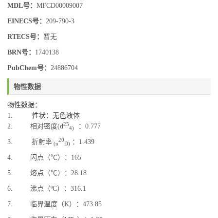
MDL号：
MFCD00009007
EINECS号：
209-790-3
RTECS号：
暂无
BRN号：
1740138
PubChem号：
24886704
物性数据
物性数据：
1. 性状：无色液体
25
2. 相对密度(d
：0.777
4)
20
3.
折射率
：1.439
(n
D)
4. 闪点（℃）：165
5. 熔点（℃）：28.18
6. 沸点（ºC）：316.1
7. 临界温度（K）：473.85