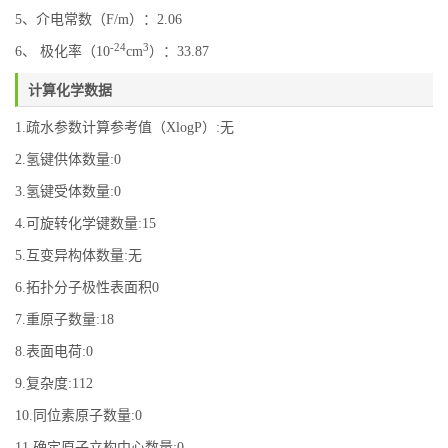
5、介电常数（F/m）：2.06
-24
3
6、 极化率（10
cm
）：33.87
计算化学数据
1.疏水参数计算参考值（XlogP）:无
2.氢键供体数量:0
3.氢键受体数量:0
4.可旋转化学键数量:15
5.互变异构体数量:无
6.拓扑分子极性表面积0
7.重原子数量:18
8.表面电荷:0
9.复杂度:112
10.同位素原子数量:0
11.确定原子立构中心数量:0