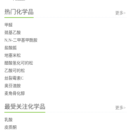
热门化学品
更多>
甲醛
巯基乙酸
N,N-二甲基甲酰胺
盐酸胍
地塞米松
醋酸氢化可的松
乙酸可的松
丝裂霉素C
奥芬澳胺
麦角骨化醇
最受关注化学品
更多>
乳酸
皮质酮