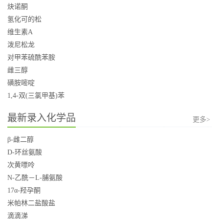
炔诺酮
氢化可的松
维生素A
泼尼松龙
对甲苯硫酰苯胺
雌三醇
磺胺嘧啶
1,4-双(三氯甲基)苯
最新录入化学品
更多>
β-雌二醇
D-环丝氨酸
次黄嘌呤
N-乙酰－L-脯氨酸
17α-羟孕酮
米帕林二盐酸盐
滴滴涕