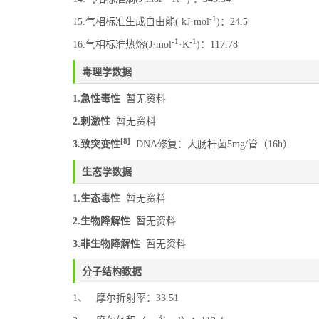
-1
15.气相标准生成自由能( kJ·mol
)：24.5
-1
-1
16.气相标准热熔(J·mol
·K
)：117.78
毒理学数据
1.急性毒性
暂无资料
2.刺激性
暂无资料
[8]
3.致突变性
DNA修复：大肠杆菌5mg/管（16h）
生态学数据
1.生态毒性
暂无资料
2.生物降解性
暂无资料
3.非生物降解性
暂无资料
分子结构数据
1、 摩尔折射率：33.51
3