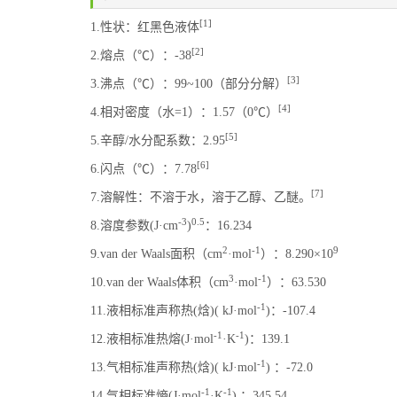
[1]
1.性状：红黑色液体
[2]
2.熔点（℃）：-38
[3]
3.沸点（℃）：99~100（部分分解）
[4]
4.相对密度（水=1）：1.57（0℃）
[5]
5.辛醇/水分配系数：2.95
[6]
6.闪点（℃）：7.78
[7]
7.溶解性：不溶于水，溶于乙醇、乙醚。
-3
0.5
8.溶度参数(J·cm
)
：16.234
2
-1
9
9.van der Waals面积（cm
·mol
）：8.290×10
3
-1
10.van der Waals体积（cm
·mol
）：63.530
-1
11.液相标准声称热(焓)( kJ·mol
)：-107.4
-1
-1
12.液相标准热熔(J·mol
·K
)：139.1
-1
13.气相标准声称热(焓)( kJ·mol
) ：-72.0
-1
-1
14.气相标准熵(J·mol
·K
) ：345.54