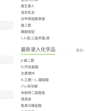
维生素A
泼尼松龙
对甲苯硫酰苯胺
雌三醇
磺胺嘧啶
1,4-双(三氯甲基)苯
最新录入化学品
更多>
β-雌二醇
D-环丝氨酸
次黄嘌呤
N-乙酰－L-脯氨酸
17α-羟孕酮
米帕林二盐酸盐
滴滴涕
氯普马嗪盐酸