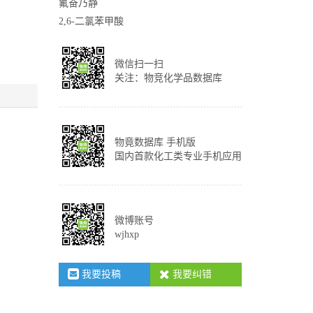
氟奋乃静
2,6-二氯苯甲酸
微信扫一扫
关注：物竞化学品数据库
物竟数据库 手机版
国内首款化工类专业手机应用
微博账号
wjhxp
我要投稿
我要纠错