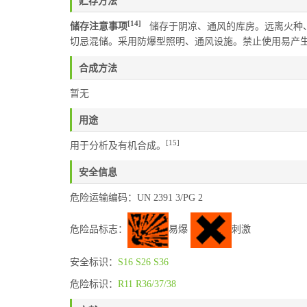
贮存方法
[14]
储存注意事项
储存于阴凉、通风的库房。远离火种、
切忌混储。采用防爆型照明、通风设施。禁止使用易产
合成方法
暂无
用途
[15]
用于分析及有机合成。
安全信息
危险运输编码：UN 2391 3/PG 2
危险品标志：
易爆
刺激
安全标识：
S16
S26
S36
危险标识：
R11
R36/37/38