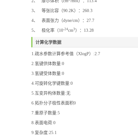
2、 摩尔体积（cm
/mol）：113.4
3、 等张比容（90.2K）：260.3
4、 表面张力（dyne/cm）：27.7
-24
3
5、 极化率（10
cm
）：13.28
计算化学数据
1.疏水参数计算参考值（XlogP）:2.7
2.氢键供体数量:0
3.氢键受体数量:0
4.可旋转化学键数量:0
5.互变异构体数量:无
6.拓扑分子极性表面积0
7.重原子数量:5
8.表面电荷:0
9.复杂度:25.1