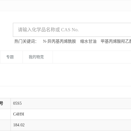
热门关键词：
N-异丙基丙烯酰胺
缩水甘油
甲基丙烯酸羟乙
专题
我的物竞
号
05S5
C4H9I
184.02