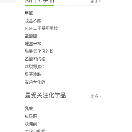
更多>
甲醛
巯基乙酸
N,N-二甲基甲酰胺
盐酸胍
地塞米松
醋酸氢化可的松
乙酸可的松
丝裂霉素C
奥芬澳胺
麦角骨化醇
最受关注化学品
更多>
乳酸
皮质酮
炔诺酮
氢化可的松