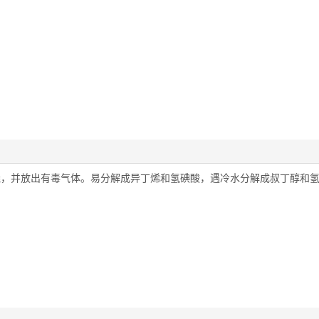
燃烧，并放出有毒气体。易分解成异丁烯和氢碘酸，遇冷水分解成叔丁醇和