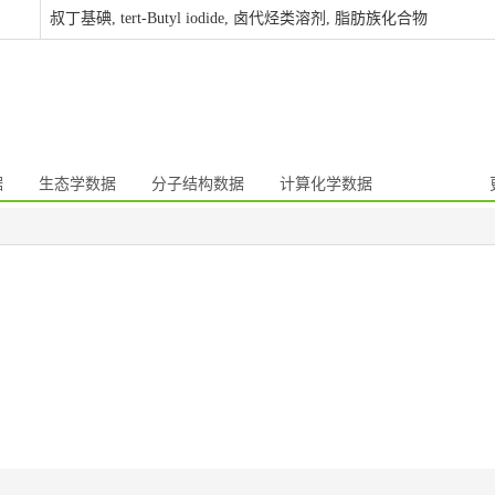
叔丁基碘, tert-Butyl iodide, 卤代烃类溶剂, 脂肪族化合物
据
生态学数据
分子结构数据
计算化学数据