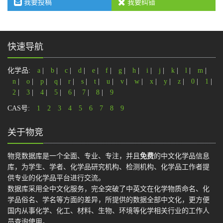
我要投稿
我要纠错
快速导航
化学品:
a
|
b
|
c
|
d
|
e
|
f
|
g
|
h
|
i
|
j
|
k
|
l
|
m
|
n
|
o
|
p
|
q
|
r
|
s
|
t
|
u
|
v
|
w
|
x
|
y
|
z
|
0
|
1
|
2
|
3
|
4
|
5
|
6
|
7
|
8
|
9
CAS号:
1
2
3
4
5
6
7
8
9
关于物竞
物竞数据库是一个全面、专业、专注，并且
免费
的中文化学品信息
库，为学生、学者、化学品研究机构、检测机构、化学品工作者提
供专业的化学品平台进行交流。
数据库采用全中文化服务，完全突破了中英文在化学物质命名、化
学品俗名、学名等方面的差异，所提供的数据全部中文化，更方便
国内从事化学、化工、材料、生物、环境等化学相关行业的工作人
员查询使用。