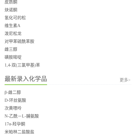
皮质酮
炔诺酮
氢化可的松
维生素A
泼尼松龙
对甲苯硫酰苯胺
雌三醇
磺胺嘧啶
1,4-双(三氯甲基)苯
最新录入化学品
更多>
β-雌二醇
D-环丝氨酸
次黄嘌呤
N-乙酰－L-脯氨酸
17α-羟孕酮
米帕林二盐酸盐