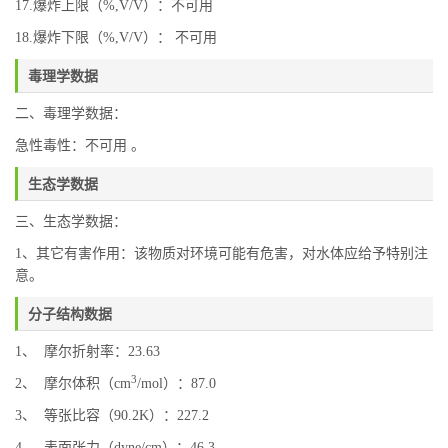
17.爆炸上限（%,V/V）：不可用
18.爆炸下限（%,V/V）： 不可用
毒理学数据
二、毒理学数据：
急性毒性：不可用 。
生态学数据
三、生态学数据：
1、其它有害作用：该物质对环境可能有危害，对水体应给予特别注
意。
分子结构数据
1、 摩尔折射率：23.63
3
2、 摩尔体积（cm
/mol）：87.0
3、 等张比容（90.2K）：227.2
4、 表面张力（dyne/cm）：46.3