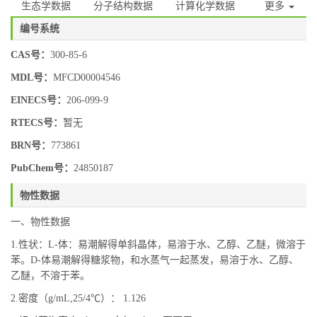
生态学数据
分子结构数据
计算化学数据
更多
编号系统
CAS号：
300-85-6
MDL号：
MFCD00004546
EINECS号：
206-099-9
RTECS号：
暂无
BRN号：
773861
PubChem号：
24850187
物性数据
一、物性数据
1.性状：L-体：易潮解得单斜晶体，易溶于水、乙醇、乙醚，微溶于
苯。D-体易潮解得糖浆物，和水蒸气一起蒸发，易溶于水、乙醇、
乙醚，不溶于苯。
2.密度（g/mL,25/4℃）： 1.126