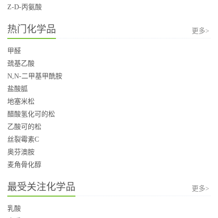
Z-D-丙氨酸
热门化学品
更多>
甲醛
巯基乙酸
N,N-二甲基甲酰胺
盐酸胍
地塞米松
醋酸氢化可的松
乙酸可的松
丝裂霉素C
奥芬澳胺
麦角骨化醇
最受关注化学品
更多>
乳酸