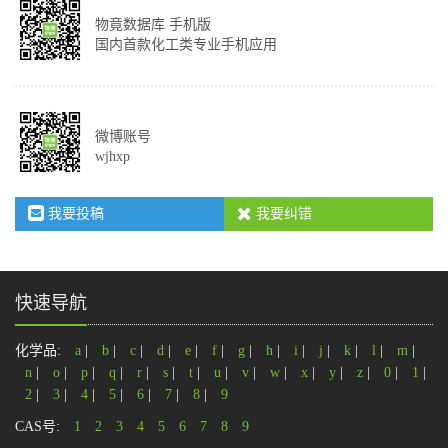
物竟数据库 手机版
国内首款化工类专业手机应用
微博账号
wjhxp
我要投稿
我要纠错
快速导航
化学品:
a
|
b
|
c
|
d
|
e
|
f
|
g
|
h
|
i
|
j
|
k
|
l
|
m
|
n
|
o
|
p
|
q
|
r
|
s
|
t
|
u
|
v
|
w
|
x
|
y
|
z
|
0
|
1
|
2
|
3
|
4
|
5
|
6
|
7
|
8
|
9
CAS号:
1
2
3
4
5
6
7
8
9