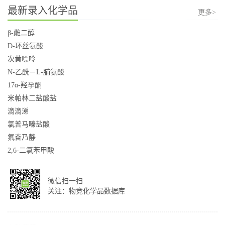
最新录入化学品
更多>
β-雌二醇
D-环丝氨酸
次黄嘌呤
N-乙酰－L-脯氨酸
17α-羟孕酮
米帕林二盐酸盐
滴滴涕
氯普马嗪盐酸
氟奋乃静
2,6-二氯苯甲酸
微信扫一扫
关注：物竞化学品数据库