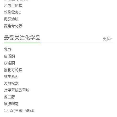
乙酸可的松
丝裂霉素C
奥芬澳胺
麦角骨化醇
最受关注化学品
更多>
乳酸
皮质酮
炔诺酮
氢化可的松
维生素A
泼尼松龙
对甲苯硫酰苯胺
雌三醇
磺胺嘧啶
1,4-双(三氯甲基)苯