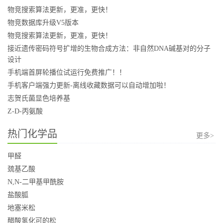
物竞搜索算法更新，更准，更快！
物竞数据库升级V5版本
物竞搜索算法更新，更准，更快！
接近遗传密码符号扩增的生物合成方法：非自然DNA碱基对的分子
设计
手机端首屏轮播位试运行免费推广！！
手机客户端强力更新-离线收藏数据可以自动增加啦！
志贺氏菌显色培养基
Z-D-丙氨酸
热门化学品
更多>
甲醛
巯基乙酸
N,N-二甲基甲酰胺
盐酸胍
地塞米松
醋酸氢化可的松