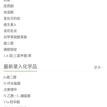
皮质酮
炔诺酮
氢化可的松
维生素A
泼尼松龙
对甲苯硫酰苯胺
雌三醇
磺胺嘧啶
1,4-双(三氯甲基)苯
最新录入化学品
更多>
β-雌二醇
D-环丝氨酸
次黄嘌呤
N-乙酰－L-脯氨酸
17α-羟孕酮