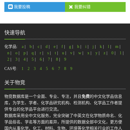
我要投稿
我要纠错
快速导航
化学品:
a
|
b
|
c
|
d
|
e
|
f
|
g
|
h
|
i
|
j
|
k
|
l
|
m
|
n
|
o
|
p
|
q
|
r
|
s
|
t
|
u
|
v
|
w
|
x
|
y
|
z
|
0
|
1
|
2
|
3
|
4
|
5
|
6
|
7
|
8
|
9
CAS号:
1
2
3
4
5
6
7
8
9
关于物竞
物竞数据库是一个全面、专业、专注，并且
免费
的中文化学品信息
库，为学生、学者、化学品研究机构、检测机构、化学品工作者提
供专业的化学品平台进行交流。
数据库采用全中文化服务，完全突破了中英文在化学物质命名、化
学品俗名、学名等方面的差异，所提供的数据全部中文化，更方便
国内从事化学、化工、材料、生物、环境等化学相关行业的工作人