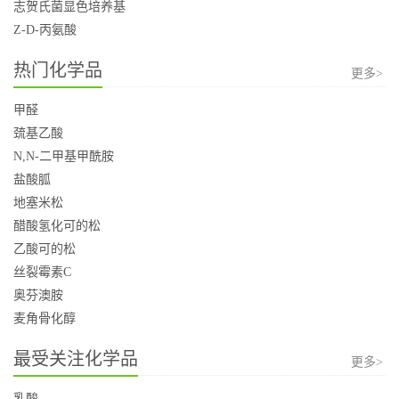
志贺氏菌显色培养基
Z-D-丙氨酸
热门化学品
更多>
甲醛
巯基乙酸
N,N-二甲基甲酰胺
盐酸胍
地塞米松
醋酸氢化可的松
乙酸可的松
丝裂霉素C
奥芬澳胺
麦角骨化醇
最受关注化学品
更多>
乳酸