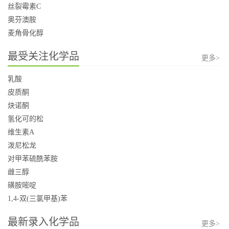
丝裂霉素C
奥芬澳胺
麦角骨化醇
最受关注化学品
更多>
乳酸
皮质酮
炔诺酮
氢化可的松
维生素A
泼尼松龙
对甲苯硫酰苯胺
雌三醇
磺胺嘧啶
1,4-双(三氯甲基)苯
最新录入化学品
更多>