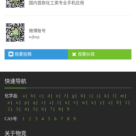
国内首款化工类专业手机应用
微博账号
wjhxp
我要投稿
我要纠错
快速导航
化学品:
a
|
b
|
c
|
d
|
e
|
f
|
g
|
h
|
i
|
j
|
k
|
l
|
m
|
n
|
o
|
p
|
q
|
r
|
s
|
t
|
u
|
v
|
w
|
x
|
y
|
z
|
0
|
1
|
2
|
3
|
4
|
5
|
6
|
7
|
8
|
9
CAS号:
1
2
3
4
5
6
7
8
9
关于物竞