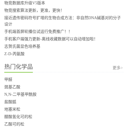
物竞数据库升级V5版本
物竞搜索算法更新，更准，更快！
接近遗传密码符号扩增的生物合成方法：非自然DNA碱基对的分子
设计
手机端首屏轮播位试运行免费推广！！
手机客户端强力更新-离线收藏数据可以自动增加啦！
志贺氏菌显色培养基
Z-D-丙氨酸
热门化学品
更多>
甲醛
巯基乙酸
N,N-二甲基甲酰胺
盐酸胍
地塞米松
醋酸氢化可的松
乙酸可的松