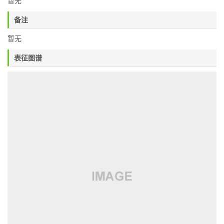
暂无
备注
暂无
表征图谱