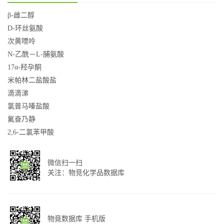
β-雌二醇
D-环丝氨酸
次黄嘌呤
N-乙酰－L-脯氨酸
17α-羟孕酮
米帕林二盐酸盐
滴滴涕
氯普马嗪盐酸
氟奋乃静
2,6-二氯苯甲酸
微信扫一扫
关注：物竞化学品数据库
物竟数据库 手机版